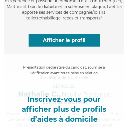
d'expérience et possède un diplôme d'Etat d'infirmier (DEI).
Maitrisant bien le diabète et la sclérose en plaque, Laetitia
apporte ses services de compagnie/loisirs,
toilette/habillage, repas et transports*
Afficher le profil
Présentation déclarative du candidat, soumise à
vérification avant toute mise en relation
SÉRIEUSE
Nathalie C.,
Neuilly-Plaisance
Inscrivez-vous pour
à 5km de chez Vous
afficher plus de profils
Bienveillante
, polyvalente et coopérative, Nathalie a 9 ans
d’aides à domicile
d'expérience et possède un diplôme d'État d'Auxiliaire de
Vie Sociale (DEAVS). Maitrisant bien les troubles