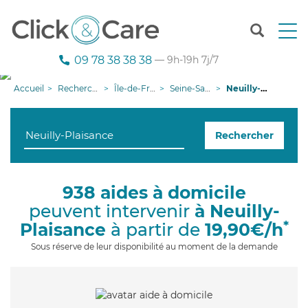
T
o
g
09 78 38 38 38
— 9h-19h 7j/7
g
l
Accueil
Recherche aide à domicile
Île-de-France
Seine-Saint-Denis
Neuilly-Plaisance
e
n
a
Rechercher
v
i
g
a
938 aides à domicile
t
peuvent intervenir
à Neuilly-
i
o
*
Plaisance
à partir de
19,90€/h
n
Sous réserve de leur disponibilité au moment de la demande