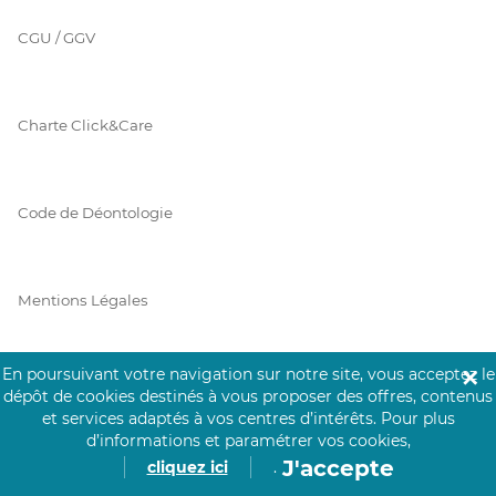
CGU / GGV
Charte Click&Care
Code de Déontologie
Mentions Légales
En poursuivant votre navigation sur notre site, vous acceptez le
✕
Prérequis Click&Care
dépôt de cookies destinés à vous proposer des offres, contenus
et services adaptés à vos centres d’intérêts.
Pour plus
d’informations et paramétrer vos cookies,
J'accepte
cliquez ici
.
Protection des Données