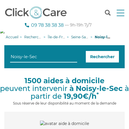
T
o
g
09 78 38 38 38
— 9h-19h 7j/7
g
l
Accueil
Recherche aide à domicile
Île-de-France
Seine-Saint-Denis
Noisy-le-Sec
e
n
a
Rechercher
v
i
g
a
1500 aides à domicile
t
peuvent intervenir
à Noisy-le-Sec
à
i
o
*
partir de
19,90€/h
n
Sous réserve de leur disponibilité au moment de la demande