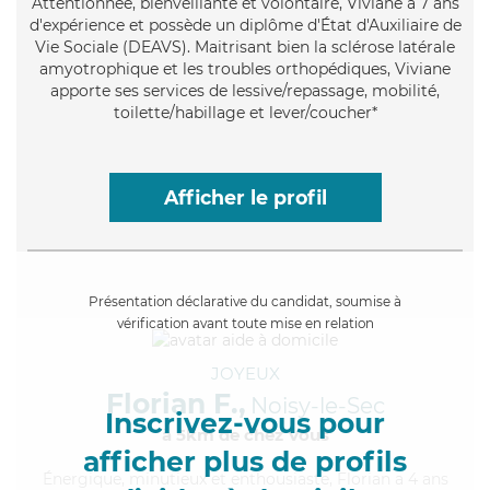
Attentionnée
, bienveillante et volontaire, Viviane a 7 ans
d'expérience et possède un diplôme d'État d'Auxiliaire de
Vie Sociale (DEAVS). Maitrisant bien la sclérose latérale
amyotrophique et les troubles orthopédiques, Viviane
apporte ses services de lessive/repassage, mobilité,
toilette/habillage et lever/coucher*
Afficher le profil
Présentation déclarative du candidat, soumise à
vérification avant toute mise en relation
JOYEUX
Florian F.,
Noisy-le-Sec
Inscrivez-vous pour
à 5km de chez Vous
afficher plus de profils
Énergique
, minutieux et enthousiaste, Florian a 4 ans