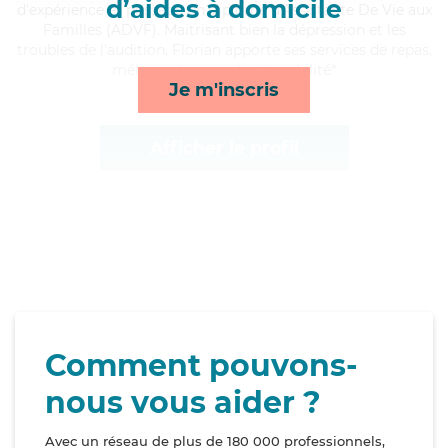
d’aides à domicile
d'expérience et possède un diplôme d'Assistante De Vie aux
Familles (ADVF). Maitrisant bien la dépression et les
troubles de l'audition, Florian apporte ses services de repas,
ménage, transports et mobilité*
Je m'inscris
Afficher le profil
Comment pouvons-
nous vous aider ?
Avec un réseau de plus de 180 000 professionnels,