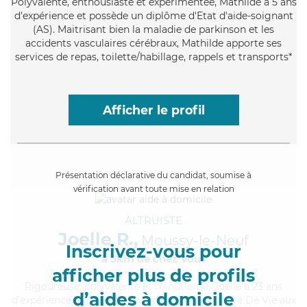
Polyvalente
, enthousiaste et expérimentée, Mathilde a 5 ans
d'expérience et possède un diplôme d'Etat d'aide-soignant
(AS). Maitrisant bien la maladie de parkinson et les
accidents vasculaires cérébraux, Mathilde apporte ses
services de repas, toilette/habillage, rappels et transports*
Afficher le profil
Présentation déclarative du candidat, soumise à
vérification avant toute mise en relation
ALTRUISTE
Joelle R.,
Moussy-le-Neuf
Inscrivez-vous pour
à 5km de chez Vous
afficher plus de profils
Rigoureuse
, polyvalente et minutieuse, Joelle a 23 ans
d’aides à domicile
d'expérience et possède un diplôme d'Assistante De Vie aux