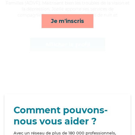
Familles (ADVF). Maitrisant bien les troubles de la vision et
la dépression, Joelle apporte ses services de
compagnie/loisirs, repas, surveillance de nuit et
Je m'inscris
toilette/habillage*
Afficher le profil
Comment pouvons-
nous vous aider ?
Avec un réseau de plus de 180 000 professionnels,