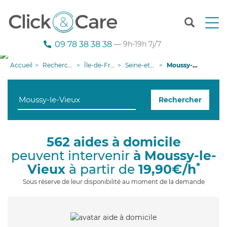
T
o
g
09 78 38 38 38
— 9h-19h 7j/7
g
l
Accueil
Recherche aide à domicile
Île-de-France
Seine-et-Marne
Moussy-le-Vieux
e
n
a
Rechercher
v
i
g
a
562 aides à domicile
t
peuvent intervenir
à Moussy-le-
i
o
*
Vieux
à partir de
19,90€/h
n
Sous réserve de leur disponibilité au moment de la demande