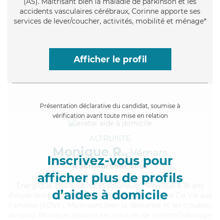
(AS). Maitrisant bien la maladie de parkinson et les
accidents vasculaires cérébraux, Corinne apporte ses
services de lever/coucher, activités, mobilité et ménage*
Afficher le profil
Présentation déclarative du candidat, soumise à
vérification avant toute mise en relation
ALTRUISTE
Monique R.,
Vémars
Inscrivez-vous pour
à 5km de chez Vous
afficher plus de profils
Énergique
, chaleureuse et soigneuse, Monique a 18 ans
d’aides à domicile
d'expérience et possède un diplôme d'Assistante De Vie aux
Familles (ADVF). Maitrisant bien la démence et les troubles
du sang, Monique apporte ses services de toilette/habillage,