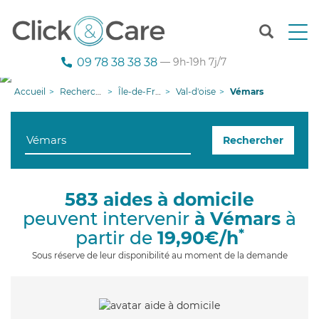
T
o
g
09 78 38 38 38
— 9h-19h 7j/7
g
l
Accueil
Recherche aide à domicile
Île-de-France
Val-d'oise
Vémars
e
n
a
Rechercher
v
i
g
a
583 aides à domicile
t
peuvent intervenir
à Vémars
à
i
o
*
partir de
19,90€/h
n
Sous réserve de leur disponibilité au moment de la demande