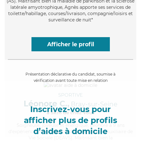
(AS). Maitrisant bien la maladie de parkinson et la sclérose
latérale amyotrophique, Agnès apporte ses services de
toilette/habillage, courses/livraison, compagnie/loisirs et
surveillance de nuit*
Afficher le profil
Présentation déclarative du candidat, soumise à
vérification avant toute mise en relation
SPORTIVE
Léonore C.,
Bray-sur-Seine
Inscrivez-vous pour
à 5km de chez Vous
afficher plus de profils
Soigneuse
, joyeuse et énergique, Léonore a 9 ans
d’aides à domicile
d'expérience et possède un diplôme d'État d'Auxiliaire de
Vie Sociale (DEAVS). Maitrisant bien la