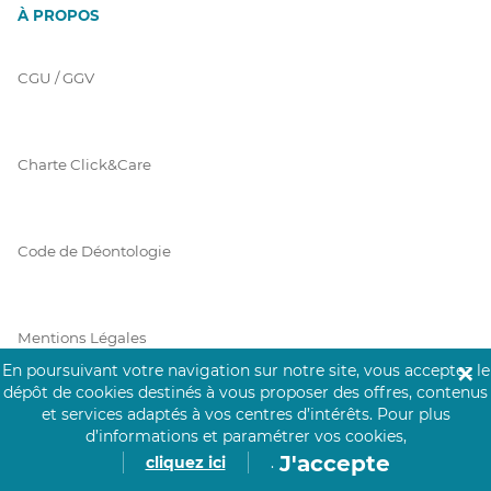
À PROPOS
CGU / GGV
Charte Click&Care
Code de Déontologie
Mentions Légales
En poursuivant votre navigation sur notre site, vous acceptez le
✕
dépôt de cookies destinés à vous proposer des offres, contenus
et services adaptés à vos centres d’intérêts.
Pour plus
Prérequis Click&Care
d’informations et paramétrer vos cookies,
J'accepte
cliquez ici
.