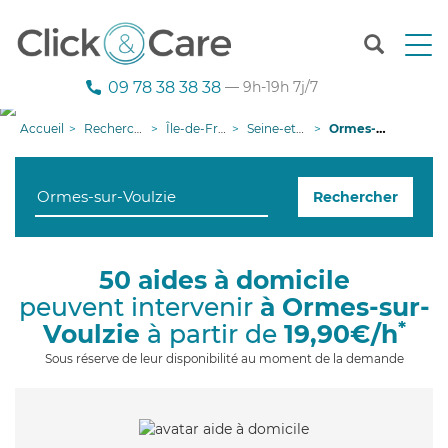
T
o
g
09 78 38 38 38
— 9h-19h 7j/7
g
l
Accueil
Recherche aide à domicile
Île-de-France
Seine-et-Marne
Ormes-sur-Voulzie
e
n
a
Rechercher
v
i
g
a
50 aides à domicile
t
peuvent intervenir
à Ormes-sur-
i
o
*
Voulzie
à partir de
19,90€/h
n
Sous réserve de leur disponibilité au moment de la demande