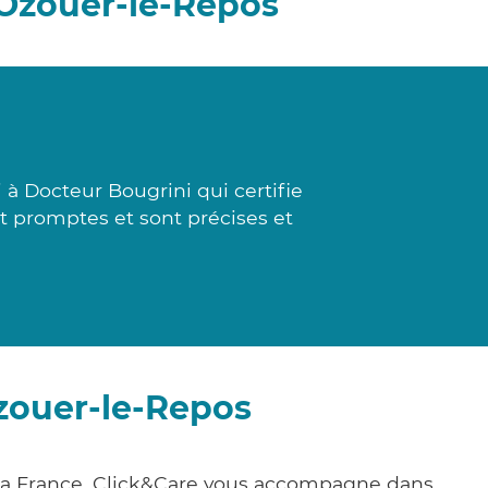
Ozouer-le-Repos
 à Docteur Bougrini qui certifie
nt promptes et sont précises et
zouer-le-Repos
la France, Click&Care vous accompagne dans