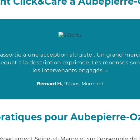
nt Click&Care à Aubepierre-
assortie à une acception altruiste . Un grand merci
adéquat à la description exprimée. Les réponses so
les intervenants engagés. »
Bernard H.
, 92 ans, Mormant
pratiques pour Aubepierre-O
département Seine-et-Marne et sur l'ensemble de 