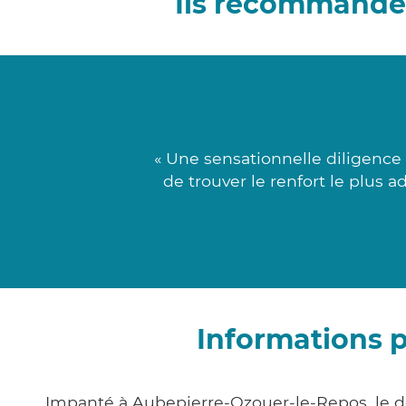
Ils recommande
« Une sensationnelle diligence 
de trouver le renfort le plus 
Informations 
Impanté à Aubepierre-Ozouer-le-Repos, le 