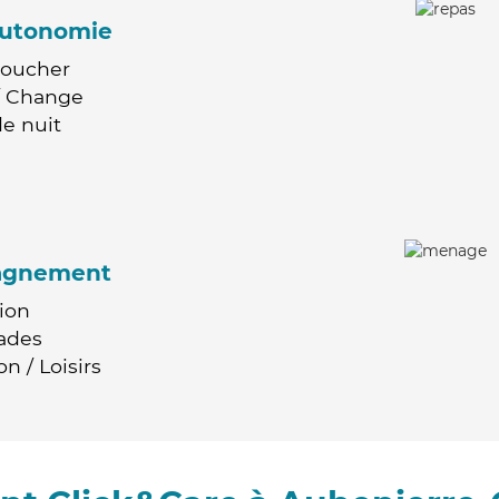
'autonomie
Coucher
 / Change
e nuit
agnement
ion
ades
n / Loisirs