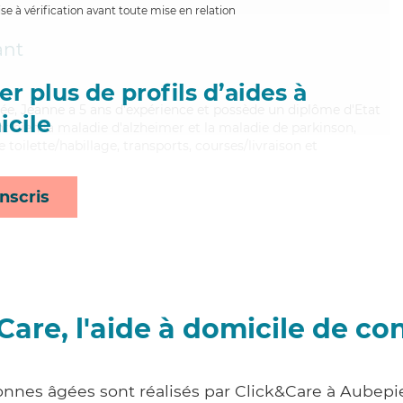
e à vérification avant toute mise en relation
nt
r plus de profils d’aides à
quée, Jeanne a 5 ans d'expérience et possède un diplôme d'Etat
cile
nt bien la maladie d'alzheimer et la maladie de parkinson,
 toilette/habillage, transports, courses/livraison et
nscris
Care, l'aide à domicile de co
onnes âgées sont réalisés par Click&Care à Aubep