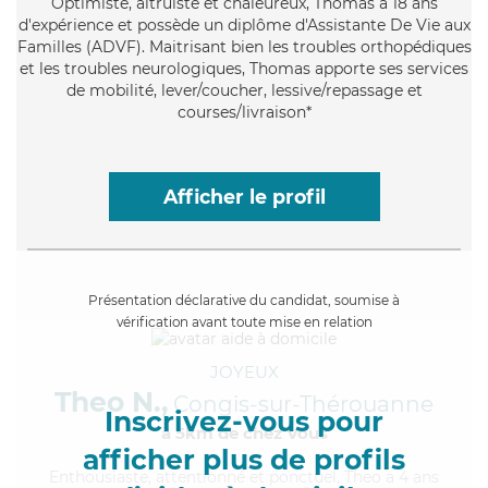
Optimiste
, altruiste et chaleureux, Thomas a 18 ans
d'expérience et possède un diplôme d'Assistante De Vie aux
Familles (ADVF). Maitrisant bien les troubles orthopédiques
et les troubles neurologiques, Thomas apporte ses services
de mobilité, lever/coucher, lessive/repassage et
courses/livraison*
Afficher le profil
Présentation déclarative du candidat, soumise à
vérification avant toute mise en relation
JOYEUX
Theo N.,
Congis-sur-Thérouanne
Inscrivez-vous pour
à 5km de chez Vous
afficher plus de profils
Enthousiaste
, attentionné et ponctuel, Theo a 4 ans