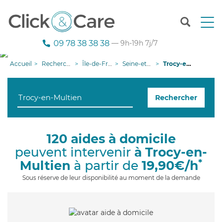
T
o
g
09 78 38 38 38
— 9h-19h 7j/7
g
l
Accueil
Recherche aide à domicile
Île-de-France
Seine-et-Marne
Trocy-en-Multien
e
n
a
Rechercher
v
i
g
a
120 aides à domicile
t
peuvent intervenir
à Trocy-en-
i
o
*
Multien
à partir de
19,90€/h
n
Sous réserve de leur disponibilité au moment de la demande