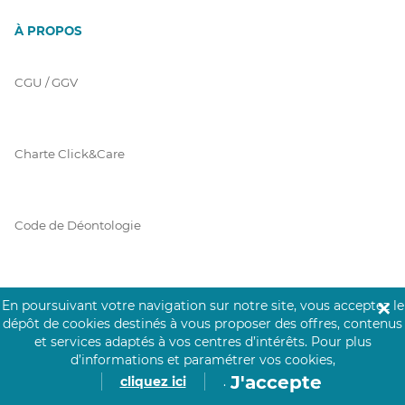
À PROPOS
CGU / GGV
Charte Click&Care
Code de Déontologie
Mentions Légales
En poursuivant votre navigation sur notre site, vous acceptez le
✕
dépôt de cookies destinés à vous proposer des offres, contenus
et services adaptés à vos centres d’intérêts.
Pour plus
d’informations et paramétrer vos cookies,
Prérequis Click&Care
J'accepte
cliquez ici
.