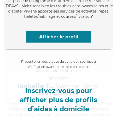
et possède un diplôme d'État d'Auxiliaire de Vie Sociale
(DEAVS). Maitrisant bien les troubles cardiovasculaires et le
diabète, Viviane apporte ses services de activités, repas,
toilette/habillage et courses/livraison*
Afficher le profil
Présentation déclarative du candidat, soumise à
vérification avant toute mise en relation
JOYEUSE
Isabelle F.,
Saâcy-sur-Marne
Inscrivez-vous pour
à 5km de chez Vous
afficher plus de profils
Dévouée
, chaleureuse et communicative, Isabelle a 11 ans
d’aides à domicile
d'expérience et possède un BEP Carrières Sanitaires et
Sociales (CSS). Maitrisant bien l'arthrite et la maladie de