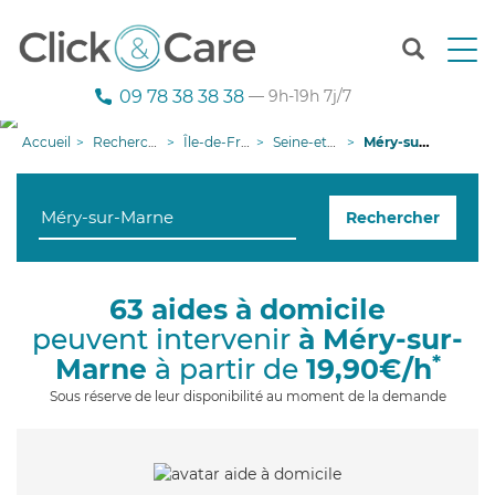
T
o
g
09 78 38 38 38
— 9h-19h 7j/7
g
l
Accueil
Recherche aide à domicile
Île-de-France
Seine-et-Marne
Méry-sur-Marne
e
n
a
Rechercher
v
i
g
a
63 aides à domicile
t
peuvent intervenir
à Méry-sur-
i
o
*
Marne
à partir de
19,90€/h
n
Sous réserve de leur disponibilité au moment de la demande