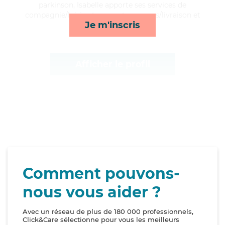
parkinson, Isabelle apporte ses services de
compagnie/loisirs, transports, courses/livraison et
Je m'inscris
lever/coucher*
Afficher le profil
Comment pouvons-
nous vous aider ?
Avec un réseau de plus de 180 000 professionnels,
Click&Care sélectionne pour vous les meilleurs