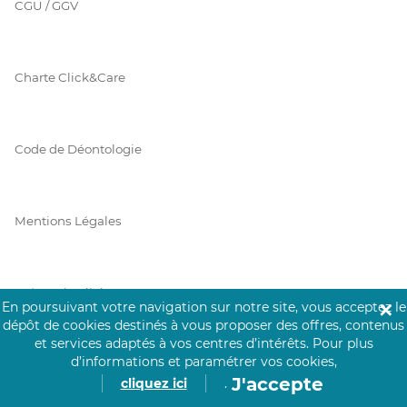
CGU / GGV
Charte Click&Care
Code de Déontologie
Mentions Légales
Prérequis Click&Care
En poursuivant votre navigation sur notre site, vous acceptez le
✕
dépôt de cookies destinés à vous proposer des offres, contenus
et services adaptés à vos centres d’intérêts.
Pour plus
d’informations et paramétrer vos cookies,
Protection des Données
J'accepte
cliquez ici
.