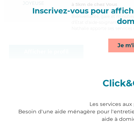
JOYEUSE
à 5km de chez Vous
Inscrivez-vous pour affiche
Bienveillante
, gaie et minuti
domi
d'Etat d'aide-soignant (AS). Ma
Nathalie apporte ses services
Je m'i
Afficher le profil
Click&
Les services aux
Besoin d'une aide ménagère pour l'entretien
aide à domi