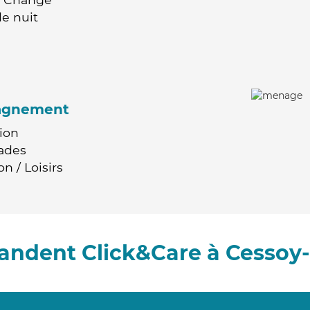
e nuit
agnement
ion
ades
n / Loisirs
andent Click&Care à Cessoy