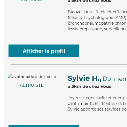
à 5km de chez Vous
Bienveillante
, fiable et effic
Médico-Psychologique (AMP). M
bronchopneumopathie chroniqu
lessive/repassage, surveillance
Afficher le profil
Sylvie H.,
Donnema
ALTRUISTE
à 5km de chez Vous
Joyeuse
, ponctuelle et énergi
d'infirmier (DEI). Maitrisant b
Sylvie apporte ses services de