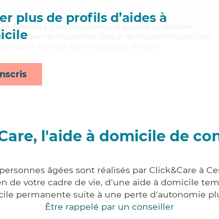
r plus de profils d’aides à
euse, Nathalie a 4 ans d'expérience et possède un diplôme
cile
itrisant bien les troubles du sang et les troubles respiratoires,
 de rappels, ménage, lessive/repassage et repas*
nscris
Care, l'aide à domicile de co
 personnes âgées sont réalisés par Click&Care à C
 de votre cadre de vie, d'une aide à domicile tem
cile permanente suite à une perte d'autonomie pl
Être rappelé par un conseiller