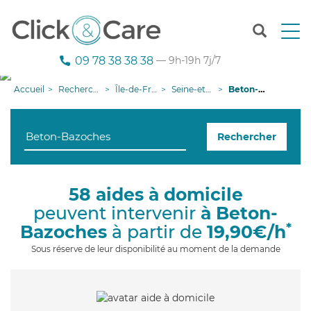
T
o
g
09 78 38 38 38
— 9h-19h 7j/7
g
l
Accueil
Recherche aide à domicile
Île-de-France
Seine-et-Marne
Beton-Bazoches
e
n
a
Rechercher
v
i
g
a
58 aides à domicile
t
peuvent intervenir
à Beton-
i
o
*
Bazoches
à partir de
19,90€/h
n
Sous réserve de leur disponibilité au moment de la demande