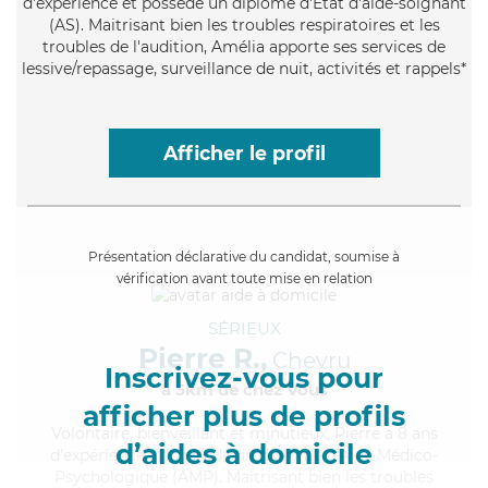
d'expérience et possède un diplôme d'Etat d'aide-soignant
(AS). Maitrisant bien les troubles respiratoires et les
troubles de l'audition, Amélia apporte ses services de
lessive/repassage, surveillance de nuit, activités et rappels*
Afficher le profil
Présentation déclarative du candidat, soumise à
vérification avant toute mise en relation
SÉRIEUX
Pierre R.,
Chevru
Inscrivez-vous pour
à 5km de chez Vous
afficher plus de profils
Volontaire
, bienveillant et minutieux, Pierre a 8 ans
d’aides à domicile
d'expérience et possède un diplôme d'Aide Médico-
Psychologique (AMP). Maitrisant bien les troubles