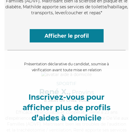
Familles (ADVF). Maitrisant bien la sclérose en plaque et le
diabète, Mathilde apporte ses services de toilette/habillage,
transports, lever/coucher et repas*
Afficher le profil
Présentation déclarative du candidat, soumise à
vérification avant toute mise en relation
SPORTIF
René X.,
Provins
Inscrivez-vous pour
à 5km de chez Vous
afficher plus de profils
Efficace
, infatiguable et coopératif, René a 23 ans
d’aides à domicile
d'expérience et possède un diplôme d'Assistante De Vie aux
Familles (ADVF). Maitrisant bien les troubles de l'audition
et la trachéotomie / ventilation, René apporte ses services