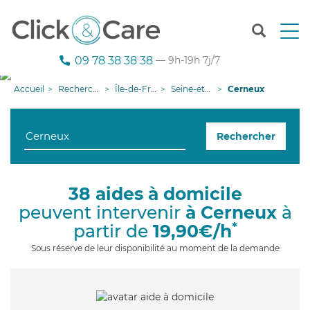
T
o
g
09 78 38 38 38
— 9h-19h 7j/7
g
l
Accueil
Recherche aide à domicile
Île-de-France
Seine-et-Marne
Cerneux
e
n
a
Rechercher
v
i
g
a
38 aides à domicile
t
peuvent intervenir
à Cerneux
à
i
o
*
partir de
19,90€/h
n
Sous réserve de leur disponibilité au moment de la demande