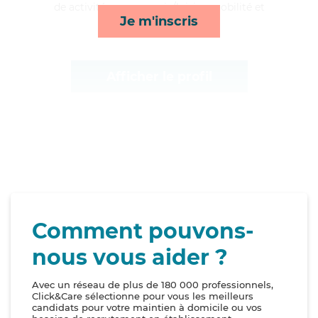
de activités, compagnie/loisirs, mobilité et
Je m'inscris
courses/livraison*
Afficher le profil
Comment pouvons-
nous vous aider ?
Avec un réseau de plus de 180 000 professionnels,
Click&Care sélectionne pour vous les meilleurs
candidats pour votre maintien à domicile ou vos