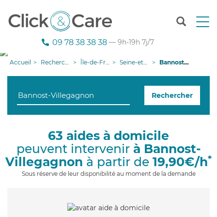
T
o
g
09 78 38 38 38
— 9h-19h 7j/7
g
l
Accueil
Recherche aide à domicile
Île-de-France
Seine-et-Marne
Bannost-Villegagnon
e
n
a
Rechercher
v
i
g
a
63 aides à domicile
t
peuvent intervenir
à Bannost-
i
o
*
Villegagnon
à partir de
19,90€/h
n
Sous réserve de leur disponibilité au moment de la demande