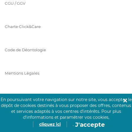
CGU / GGV
Charte Click&Care
Code de Déontologie
Mentions Légales
Prérequis Click&Care
En poursuivant votre navigation sur notre site, vous acceptez le
✕
dépôt de cookies destinés à vous proposer des offres, contenus
et services adaptés à vos centres d’intérêts.
Pour plus
d’informations et paramétrer vos cookies,
Protection des Données
J'accepte
cliquez ici
.