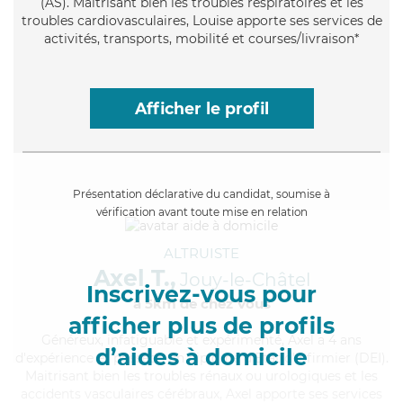
(AS). Maitrisant bien les troubles respiratoires et les
troubles cardiovasculaires, Louise apporte ses services de
activités, transports, mobilité et courses/livraison*
Afficher le profil
Présentation déclarative du candidat, soumise à
vérification avant toute mise en relation
ALTRUISTE
Axel T.,
Jouy-le-Châtel
Inscrivez-vous pour
à 5km de chez Vous
afficher plus de profils
Généreux
, infatiguable et expérimenté, Axel a 4 ans
d’aides à domicile
d'expérience et possède un diplôme d'Etat d'infirmier (DEI).
Maitrisant bien les troubles rénaux ou urologiques et les
accidents vasculaires cérébraux, Axel apporte ses services