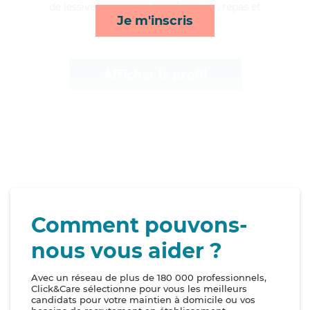
de lessive/repassage, lever/coucher, repas et
Je m'inscris
toilette/habillage*
Afficher le profil
Comment pouvons-
nous vous aider ?
Avec un réseau de plus de 180 000 professionnels,
Click&Care sélectionne pour vous les meilleurs
candidats pour votre maintien à domicile ou vos