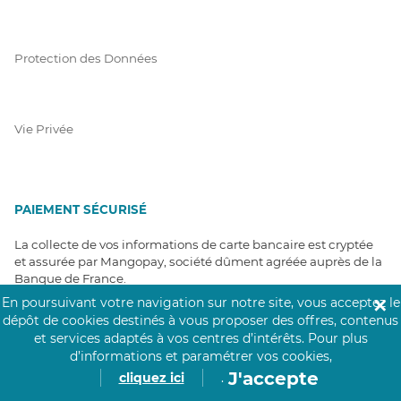
Protection des Données
Vie Privée
PAIEMENT SÉCURISÉ
La collecte de vos informations de carte bancaire est cryptée
et assurée par Mangopay, société dûment agréée auprès de la
Banque de France.
En poursuivant votre navigation sur notre site, vous acceptez le
✕
dépôt de cookies destinés à vous proposer des offres, contenus
et services adaptés à vos centres d’intérêts.
Pour plus
d’informations et paramétrer vos cookies,
J'accepte
cliquez ici
.