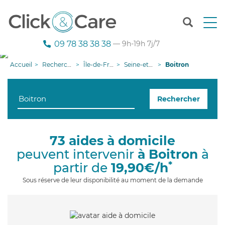
T
o
g
09 78 38 38 38
— 9h-19h 7j/7
g
l
Accueil
Recherche aide à domicile
Île-de-France
Seine-et-Marne
Boitron
e
n
a
Rechercher
v
i
g
a
73 aides à domicile
t
peuvent intervenir
à Boitron
à
i
o
*
partir de
19,90€/h
n
Sous réserve de leur disponibilité au moment de la demande