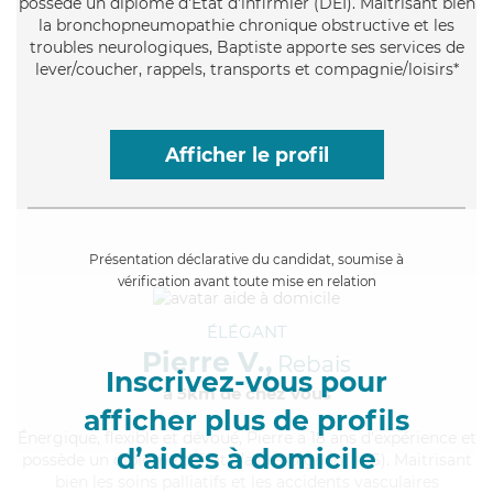
possède un diplôme d'Etat d'infirmier (DEI). Maitrisant bien
la bronchopneumopathie chronique obstructive et les
troubles neurologiques, Baptiste apporte ses services de
lever/coucher, rappels, transports et compagnie/loisirs*
Afficher le profil
Présentation déclarative du candidat, soumise à
vérification avant toute mise en relation
ÉLÉGANT
Pierre V.,
Rebais
Inscrivez-vous pour
à 5km de chez Vous
afficher plus de profils
Énergique
, flexible et dévoué, Pierre a 18 ans d'expérience et
d’aides à domicile
possède un diplôme d'Etat d'aide-soignant (AS). Maitrisant
bien les soins palliatifs et les accidents vasculaires