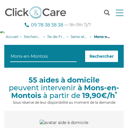
T
o
g
09 78 38 38 38
— 9h-19h 7j/7
g
l
Accueil
Recherche aide à domicile
Île-de-France
Seine-et-Marne
Mons-en-Montois
e
n
a
Rechercher
v
i
g
a
55 aides à domicile
t
peuvent intervenir
à Mons-en-
i
o
*
Montois
à partir de
19,90€/h
n
Sous réserve de leur disponibilité au moment de la demande