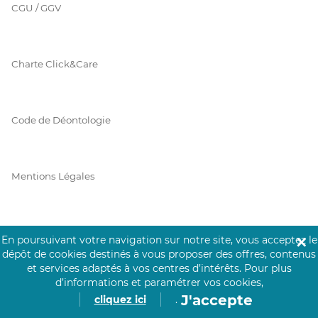
CGU / GGV
Charte Click&Care
Code de Déontologie
Mentions Légales
Prérequis Click&Care
En poursuivant votre navigation sur notre site, vous acceptez le
✕
dépôt de cookies destinés à vous proposer des offres, contenus
et services adaptés à vos centres d’intérêts.
Pour plus
d’informations et paramétrer vos cookies,
Protection des Données
J'accepte
cliquez ici
.