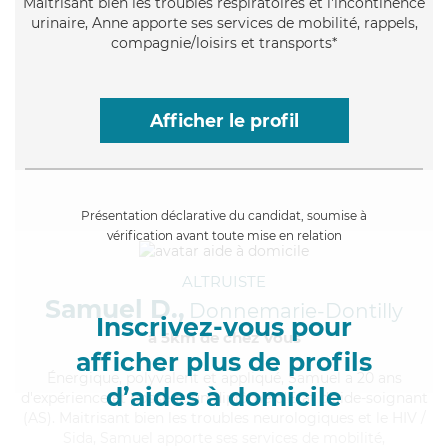
Maitrisant bien les troubles respiratoires et l'incontinence
urinaire, Anne apporte ses services de mobilité, rappels,
compagnie/loisirs et transports*
Afficher le profil
Présentation déclarative du candidat, soumise à
vérification avant toute mise en relation
ALTRUISTE
Samuel D.,
Donnemarie-Dontilly
Inscrivez-vous pour
à 5km de chez Vous
afficher plus de profils
Énergique
, polyvalent et appliqué, Samuel a 20 ans
d’aides à domicile
d'expérience et possède un diplôme d'Etat d'aide-soignant
(AS). Maitrisant bien les troubles neurologiques et le HIV /
Sida, Samuel apporte ses services de mobilité,