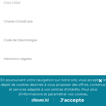
CGU / GGV
Charte Click&Care
Code de Déontologie
Mentions Légales
Prérequis Click&Care
En poursuivant votre navigation sur notre site, vous acceptez le
✕
dépôt de cookies destinés à vous proposer des offres, contenus
et services adaptés à vos centres d’intérêts.
Pour plus
d’informations et paramétrer vos cookies,
Protection des Données
J'accepte
cliquez ici
.