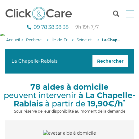
T
o
g
09 78 38 38 38
— 9h-19h 7j/7
g
l
Accueil
Recherche aide à domicile
Île-de-France
Seine-et-Marne
La Chapelle-Rablais
e
n
a
Rechercher
v
i
g
a
78 aides à domicile
t
peuvent intervenir
à La Chapelle-
i
o
*
Rablais
à partir de
19,90€/h
n
Sous réserve de leur disponibilité au moment de la demande