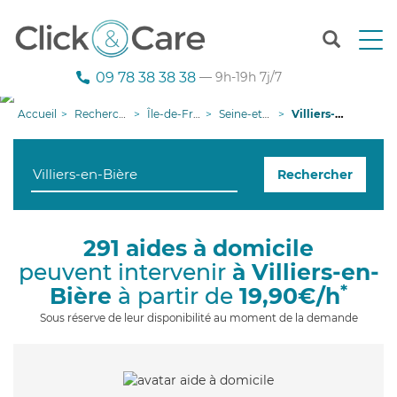
T
o
g
09 78 38 38 38
— 9h-19h 7j/7
g
l
Accueil
Recherche aide à domicile
Île-de-France
Seine-et-Marne
Villiers-en-Bière
e
n
a
Rechercher
v
i
g
a
291 aides à domicile
t
peuvent intervenir
à Villiers-en-
i
o
*
Bière
à partir de
19,90€/h
n
Sous réserve de leur disponibilité au moment de la demande