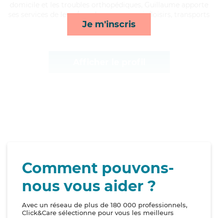
domicile et les troubles orthopédiques, Guillaume apporte
ses services de lever/coucher, compagnie/loisirs, transports
Je m'inscris
et courses/livraison*
Afficher le profil
Comment pouvons-
nous vous aider ?
Avec un réseau de plus de 180 000 professionnels,
Click&Care sélectionne pour vous les meilleurs