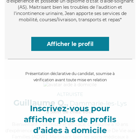
d'expérience et possède un diplôme d'Etat d'aide-soignant
(AS). Maitrisant bien les troubles de l'audition et
l'incontinence urinaire, Jean apporte ses services de
mobilité, courses/livraison, transports et repas*
Afficher le profil
Présentation déclarative du candidat, soumise à
vérification avant toute mise en relation
ALTRUISTE
Guillaume Q.,
Dammarie-les-Lys
Inscrivez-vous pour
à 5km de chez Vous
afficher plus de profils
Bienveillant
, optimiste et efficace, Guillaume a 10 ans
d’aides à domicile
d'expérience et possède un diplôme d'Assistante De Vie aux
Familles (ADVF). Maitrisant bien les soins médicaux à