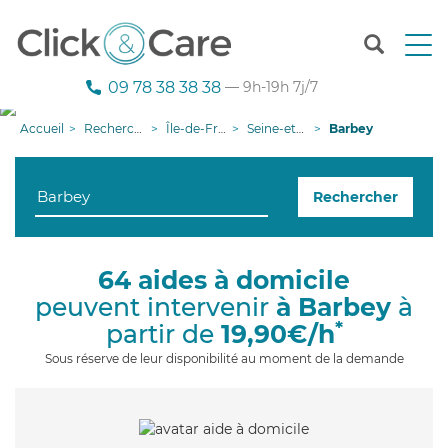
T
o
g
09 78 38 38 38
— 9h-19h 7j/7
g
l
Accueil
Recherche aide à domicile
Île-de-France
Seine-et-Marne
Barbey
e
n
a
Rechercher
v
i
g
a
64 aides à domicile
t
peuvent intervenir
à Barbey
à
i
o
*
partir de
19,90€/h
n
Sous réserve de leur disponibilité au moment de la demande