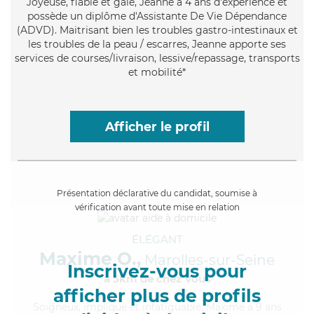
Joyeuse
, fiable et gaie, Jeanne a 4 ans d'expérience et
possède un diplôme d'Assistante De Vie Dépendance
(ADVD). Maitrisant bien les troubles gastro-intestinaux et
les troubles de la peau / escarres, Jeanne apporte ses
services de courses/livraison, lessive/repassage, transports
et mobilité*
Afficher le profil
Présentation déclarative du candidat, soumise à
vérification avant toute mise en relation
ÉLÉGANT
Maxime O.,
Marolles-sur-Seine
Inscrivez-vous pour
à 5km de chez Vous
afficher plus de profils
Soigneux
, impliqué et infatiguable, Maxime a 9 ans