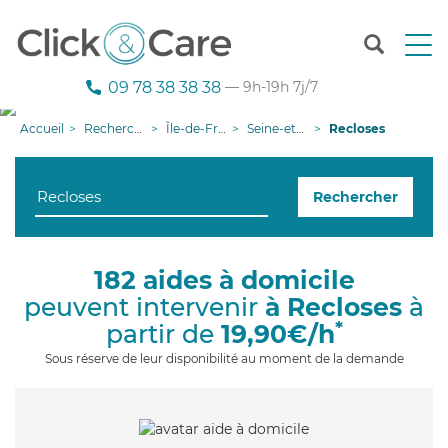
T
o
g
09 78 38 38 38
— 9h-19h 7j/7
g
l
Accueil
Recherche aide à domicile
Île-de-France
Seine-et-Marne
Recloses
e
n
a
Rechercher
v
i
g
a
182 aides à domicile
t
peuvent intervenir
à Recloses
à
i
o
*
partir de
19,90€/h
n
Sous réserve de leur disponibilité au moment de la demande