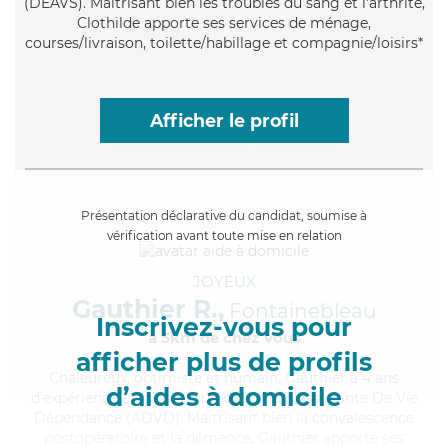
(DEAVS). Maitrisant bien les troubles du sang et l'arthrite,
Clothilde apporte ses services de ménage,
courses/livraison, toilette/habillage et compagnie/loisirs*
Afficher le profil
Présentation déclarative du candidat, soumise à
vérification avant toute mise en relation
JOYEUX
Gauthier R.,
Fontainebleau
Inscrivez-vous pour
à 5km de chez Vous
afficher plus de profils
Chaleureux
, optimiste et humain, Gauthier a 4 ans
d’aides à domicile
d'expérience et possède un diplôme d'Assistante De Vie
Dépendance (ADVD). Maitrisant bien la convalescence
postopératoire et la démence, Gauthier apporte ses