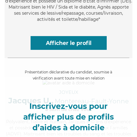
d'expérience et possède un diplôme d'Etat d'infirmier (DEI).
Maitrisant bien le HIV / Sida et le diabète, Agnès apporte
ses services de lessive/repassage, courses/livraison,
activités et toilette/habillage*
Afficher le profil
Présentation déclarative du candidat, soumise à
vérification avant toute mise en relation
JOYEUX
Jacques U.,
Montereau-Fault-Yonne
Inscrivez-vous pour
à 5km de chez Vous
afficher plus de profils
Polyvalent
, fiable et humain, Jacques a 10 ans d'expérience
d’aides à domicile
et possède un diplôme d'Assistante De Vie aux Familles
(ADVF). Maitrisant bien les troubles du sang et les troubles