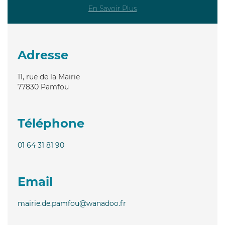
En Savoir Plus
Adresse
11, rue de la Mairie
77830
Pamfou
Téléphone
01 64 31 81 90
Email
mairie.de.pamfou@wanadoo.fr