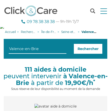
T
o
g
09 78 38 38 38
— 9h-19h 7j/7
g
l
Accueil
Recherche aide à domicile
Île-de-France
Seine-et-Marne
Valence-en-Brie
e
n
a
Rechercher
v
i
g
a
111 aides à domicile
t
peuvent intervenir
à Valence-en-
i
o
*
Brie
à partir de
19,90€/h
n
Sous réserve de leur disponibilité au moment de la demande