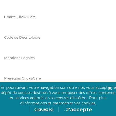
Charte Click&Care
Code de Déontologie
Mentions Légales
Prérequis Click&Care
En poursuivant votre navigation sur notre site, vous acceptez le
✕
dépôt de cookies destinés à vous proposer des offres, contenus
et services adaptés à vos centres d’intérêts.
Pour plus
Protection des Données
d’informations et paramétrer vos cookies,
J'accepte
cliquez ici
.