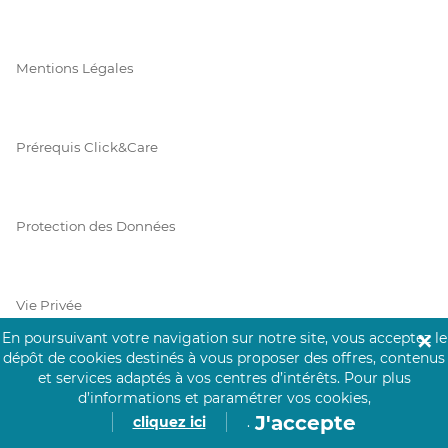
Mentions Légales
Prérequis Click&Care
Protection des Données
Vie Privée
En poursuivant votre navigation sur notre site, vous acceptez le
✕
dépôt de cookies destinés à vous proposer des offres, contenus
et services adaptés à vos centres d’intérêts.
Pour plus
PAIEMENT SÉCURISÉ
d’informations et paramétrer vos cookies,
J'accepte
cliquez ici
.
La collecte de vos informations de carte bancaire est cryptée