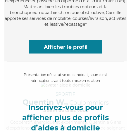
d'expérience et possède un diplôme d'Etat d'infirmier (DEI).
Maitrisant bien les troubles moteurs et la
bronchopneumopathie chronique obstructive, Camille
apporte ses services de mobilité, courses/livraison, activités
et lessive/repassage*
Afficher le profil
Présentation déclarative du candidat, soumise à
vérification avant toute mise en relation
SPORTIF
Quentin W.,
Coulommiers
Inscrivez-vous pour
à 5km de chez Vous
afficher plus de profils
Coopératif
, énergique et expérimenté, Quentin a 6 ans
d’aides à domicile
d'expérience et possède un diplôme d'Etat d'aide-soignant