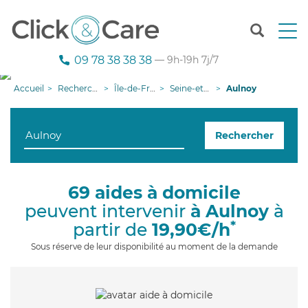
T
o
g
09 78 38 38 38
— 9h-19h 7j/7
g
l
Accueil
Recherche aide à domicile
Île-de-France
Seine-et-Marne
Aulnoy
e
n
a
Rechercher
v
i
g
a
69 aides à domicile
t
peuvent intervenir
à Aulnoy
à
i
o
*
partir de
19,90€/h
n
Sous réserve de leur disponibilité au moment de la demande