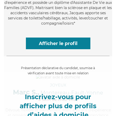
d'expérience et possède un diplôme d'Assistante De Vie aux
Familles (ADVF). Maitrisant bien la sclérose en plaque et les
accidents vasculaires cérébraux, Jacques apporte ses
services de toilette/habillage, activités, lever/coucher et
compagnie/loisirs*
Afficher le profil
Présentation déclarative du candidat, soumise à
vérification avant toute mise en relation
JOYEUX
Marc S.,
Montereau-Fault-Yonne
Inscrivez-vous pour
à 5km de chez Vous
afficher plus de profils
Dévoué
, flexible et bienveillant, Marc a 20 ans d'expérience
d’aides à domicile
et possède un diplôme d'Assistante De Vie Dépendance