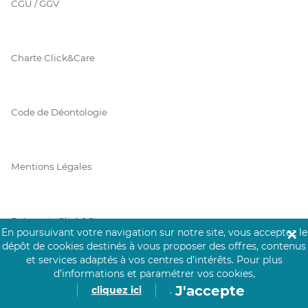
CGU / GGV
Charte Click&Care
Code de Déontologie
Mentions Légales
Prérequis Click&Care
En poursuivant votre navigation sur notre site, vous acceptez le
✕
dépôt de cookies destinés à vous proposer des offres, contenus
et services adaptés à vos centres d’intérêts.
Pour plus
d’informations et paramétrer vos cookies,
Protection des Données
J'accepte
cliquez ici
.