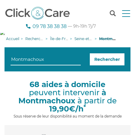
T
o
g
09 78 38 38 38
— 9h-19h 7j/7
g
l
Accueil
Recherche aide à domicile
Île-de-France
Seine-et-Marne
Montmachoux
e
n
a
Rechercher
v
i
g
a
68 aides à domicile
t
peuvent intervenir
à
i
o
Montmachoux
à partir de
n
*
19,90€/h
Sous réserve de leur disponibilité au moment de la demande