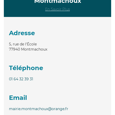
Montmachoux
En Savoir Plus
Adresse
5, rue de l'École
77940
Montmachoux
Téléphone
01 64 32 39 31
Email
mairie.montmachoux@orange.fr