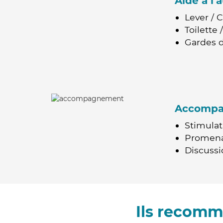
Aide à l
Lever / 
Toilette
Gardes d
Accomp
Stimulat
Promen
Discussio
Ils recomm