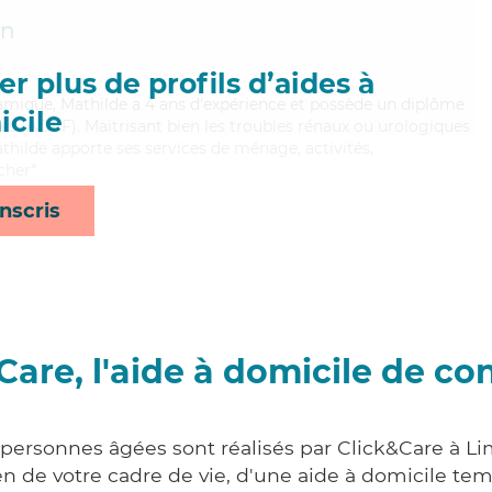
un
r plus de profils d’aides à
ynamique, Mathilde a 4 ans d'expérience et possède un diplôme
cile
les (ADVF). Maitrisant bien les troubles rénaux ou urologiques
thilde apporte ses services de ménage, activités,
cher*
nscris
Care, l'aide à domicile de co
 personnes âgées sont réalisés par Click&Care à 
 de votre cadre de vie, d'une aide à domicile tem