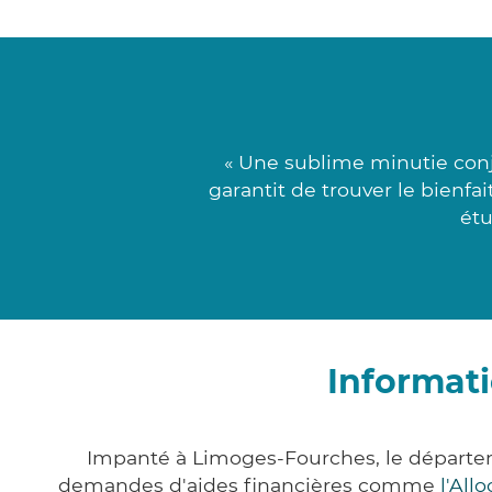
« Une sublime minutie conj
garantit de trouver le bienfa
étu
Informat
Impanté à Limoges-Fourches, le départe
demandes d'aides financières comme
l'All