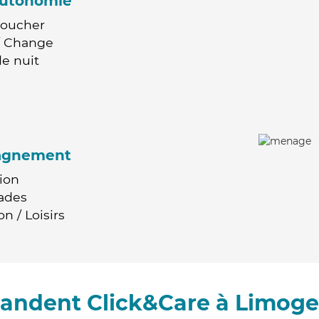
'autonomie
Coucher
 / Change
e nuit
agnement
ion
ades
n / Loisirs
andent Click&Care à Limog