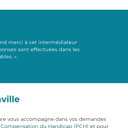
and merci à cet intermédiateur
éponses sont effectuées dans les
bles. »
ville
k&Care vous accompagne dans vos demandes
e Compensation du Handicap (PCH)
et pour