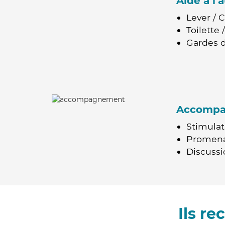
Aide à l
Lever / 
Toilette
Gardes d
Accomp
Stimulat
Promen
Discussio
Ils r