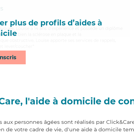
s
r plus de profils d’aides à
dévouée, Louise a 14 ans d'expérience et possède un diplôme
cile
itrisant bien la sclérose en plaque et la
e obstructive, Louise apporte ses services de rappels,
et lever/coucher*
nscris
Care, l'aide à domicile de co
s aux personnes âgées sont réalisés par Click&Care
 de votre cadre de vie, d'une aide à domicile tem