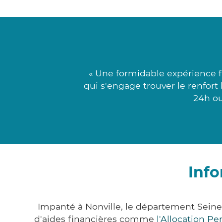
« Une formidable expérience f
qui s'engage trouver le renfort
24h ou
Info
Impanté à Nonville, le département Sein
d'aides financières comme
l'Allocation P