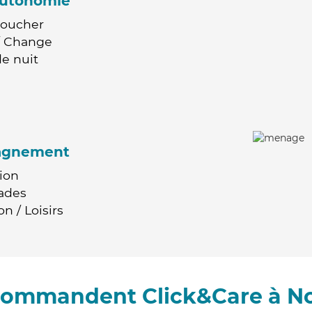
'autonomie
Coucher
 / Change
e nuit
agnement
ion
ades
n / Loisirs
ecommandent Click&Care à No