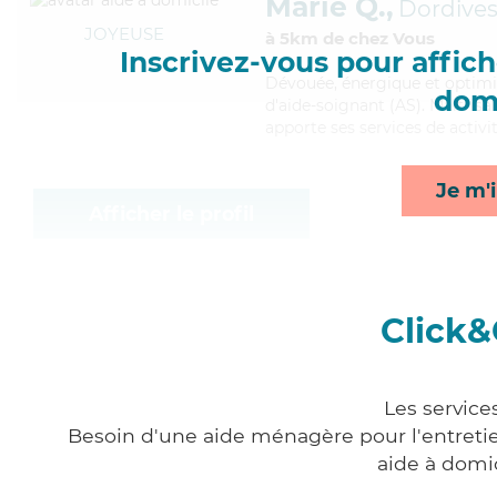
Marie Q.,
Dordive
JOYEUSE
à 5km de chez Vous
Inscrivez-vous pour affiche
Dévouée
, énergique et optimi
domi
d'aide-soignant (AS). Maitrisa
apporte ses services de activit
Je m'i
Afficher le profil
Click&
Les service
Besoin d'une aide ménagère pour l'entretien
aide à domi