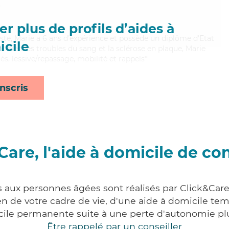
s
r plus de profils d’aides à
ste, Marie a 6 ans d'expérience et possède un diplôme d'Etat
cile
nt bien les troubles du sang et la sclérose en plaque, Marie
és, lessive/repassage, mobilité et rappels*
nscris
Care, l'aide à domicile de co
s aux personnes âgées sont réalisés par Click&Care
 de votre cadre de vie, d'une aide à domicile tem
cile permanente suite à une perte d'autonomie pl
Être rappelé par un conseiller