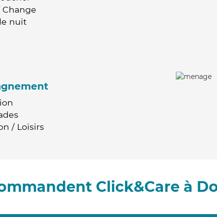
 / Change
e nuit
agnement
ion
ades
n / Loisirs
ecommandent Click&Care à Do