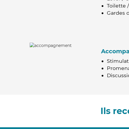
Toilette
Gardes d
Accomp
Stimulat
Promen
Discussio
Ils r