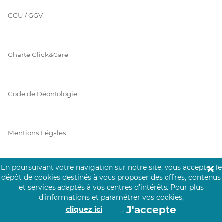
CGU / GGV
Charte Click&Care
Code de Déontologie
Mentions Légales
En poursuivant votre navigation sur notre site, vous acceptez le
✕
Prérequis Click&Care
dépôt de cookies destinés à vous proposer des offres, contenus
et services adaptés à vos centres d’intérêts.
Pour plus
d’informations et paramétrer vos cookies,
J'accepte
cliquez ici
.
Protection des Données