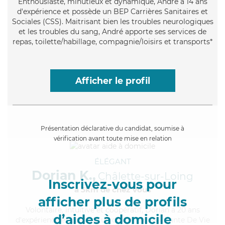
Enthousiaste
, minutieux et dynamique, André a 14 ans
d'expérience et possède un BEP Carrières Sanitaires et
Sociales (CSS). Maitrisant bien les troubles neurologiques
et les troubles du sang, André apporte ses services de
repas, toilette/habillage, compagnie/loisirs et transports*
Afficher le profil
Présentation déclarative du candidat, soumise à
vérification avant toute mise en relation
ÉLÉGANT
Dorian K.,
Châlette-sur-Loing
Inscrivez-vous pour
à 5km de chez Vous
afficher plus de profils
Volontaire
, intuitive et coopératif, Dorian a 20 ans
d’aides à domicile
d'expérience et possède un diplôme d'Assistante De Vie