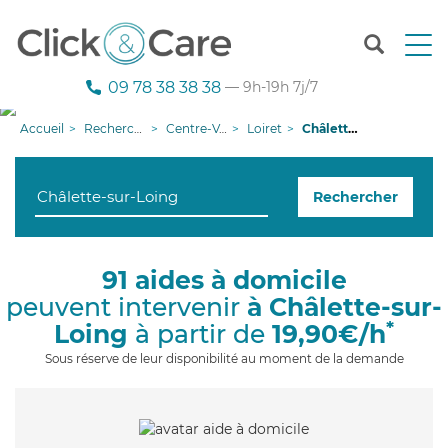
T
o
g
09 78 38 38 38
— 9h-19h 7j/7
g
l
Accueil
Recherche aide à domicile
Centre-Val de Loire
Loiret
Châlette-sur-Loing
e
n
a
Rechercher
v
i
g
a
91 aides à domicile
t
peuvent intervenir
à Châlette-sur-
i
o
*
Loing
à partir de
19,90€/h
n
Sous réserve de leur disponibilité au moment de la demande