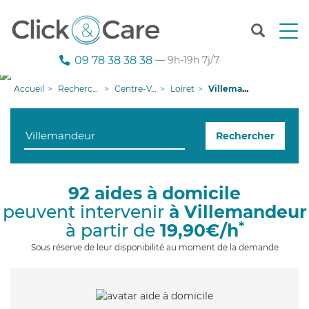
T
o
g
09 78 38 38 38
— 9h-19h 7j/7
g
l
Accueil
Recherche aide à domicile
Centre-Val de Loire
Loiret
Villemandeur
e
n
a
Rechercher
v
i
g
a
92 aides à domicile
t
peuvent intervenir
à Villemandeur
i
o
*
à partir de
19,90€/h
n
Sous réserve de leur disponibilité au moment de la demande