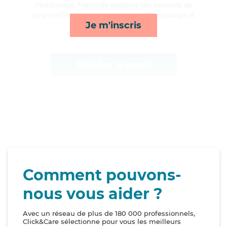
intestinaux, Mathilde apporte ses services de
courses/livraison, rappels, lessive/repassage et
Je m'inscris
toilette/habillage*
Afficher le profil
Comment pouvons-
nous vous aider ?
Avec un réseau de plus de 180 000 professionnels,
Click&Care sélectionne pour vous les meilleurs