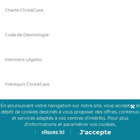
Charte Click&Care
Code de Déontologie
Mentions Légales
Prérequis Click&Care
En poursuivant votre navigation sur notre site, vous acceptez le
✕
Protection des Données
dépôt de cookies destinés à vous proposer des offres, contenus
et services adaptés à vos centres d’intérêts.
Pour plus
d’informations et paramétrer vos cookies,
J'accepte
cliquez ici
.
Vie Privée