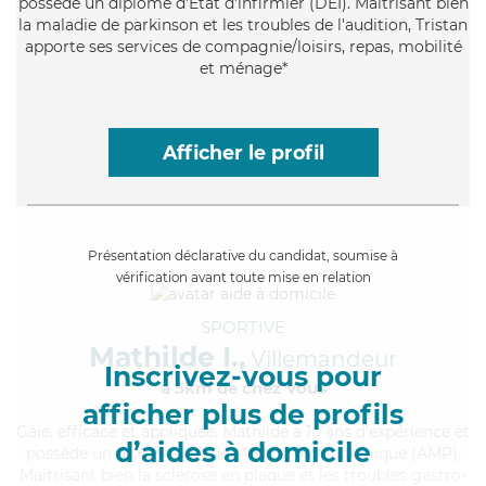
possède un diplôme d'Etat d'infirmier (DEI). Maitrisant bien
la maladie de parkinson et les troubles de l'audition, Tristan
apporte ses services de compagnie/loisirs, repas, mobilité
et ménage*
Afficher le profil
Présentation déclarative du candidat, soumise à
vérification avant toute mise en relation
SPORTIVE
Mathilde I.,
Villemandeur
Inscrivez-vous pour
à 5km de chez Vous
afficher plus de profils
Gaie
, efficace et appliquée, Mathilde a 10 ans d'expérience et
d’aides à domicile
possède un diplôme d'Aide Médico-Psychologique (AMP).
Maitrisant bien la sclérose en plaque et les troubles gastro-