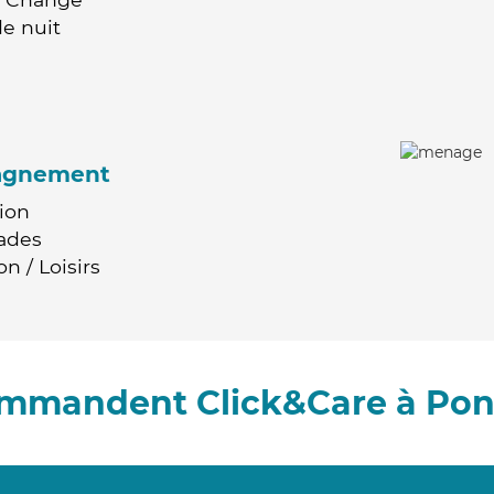
e nuit
agnement
ion
ades
n / Loisirs
ommandent Click&Care à Pon