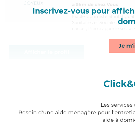
JOYEUX
à 5km de chez Vous
Inscrivez-vous pour affiche
Fiable
, optimiste et infatigua
domi
Sanitaires et Sociales (CSS). 
cancer, Pierre apporte ses ser
Je m'i
Afficher le profil
Click&
Les services
Besoin d'une aide ménagère pour l'entretien
aide à domi