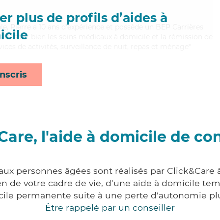
r plus de profils d’aides à
ble, Pierre a 10 ans d'expérience et possède un BEP Carrières
cile
Maitrisant bien les soins médicaux à domicile et la rémission de
vices de activités, surveillance de nuit, repas et ménage*
nscris
Care, l'aide à domicile de co
 aux personnes âgées sont réalisés par Click&Care à
 de votre cadre de vie, d'une aide à domicile tem
cile permanente suite à une perte d'autonomie pl
Être rappelé par un conseiller