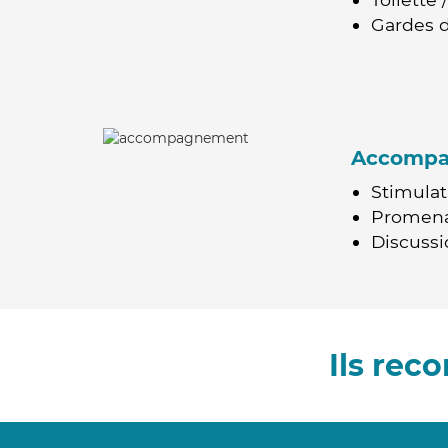
Gardes d
Accomp
Stimulat
Promen
Discussio
Ils rec