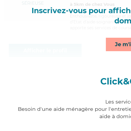
SÉRIEUSE
à 5km de chez Vous
Inscrivez-vous pour affiche
Enthousiaste
, rigoureuse et 
domi
d'Etat d'aide-soignant (AS). Ma
apporte ses services de courses
Je m'i
Afficher le profil
Click&
Les servic
Besoin d'une aide ménagère pour l'entretien
aide à domi