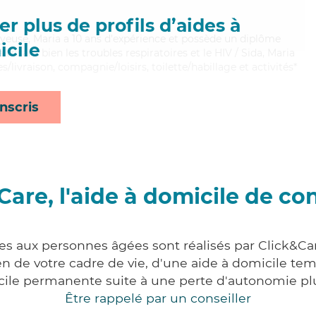
r plus de profils d’aides à
joyeuse, Maria a 10 ans d'expérience et possède un diplôme
cile
itrisant bien les troubles respiratoires et le HIV / Sida, Maria
/livraison, compagnie/loisirs, toilette/habillage et activités*
nscris
Care, l'aide à domicile de co
es aux personnes âgées sont réalisés par Click&Car
 de votre cadre de vie, d'une aide à domicile tem
cile permanente suite à une perte d'autonomie pl
Être rappelé par un conseiller