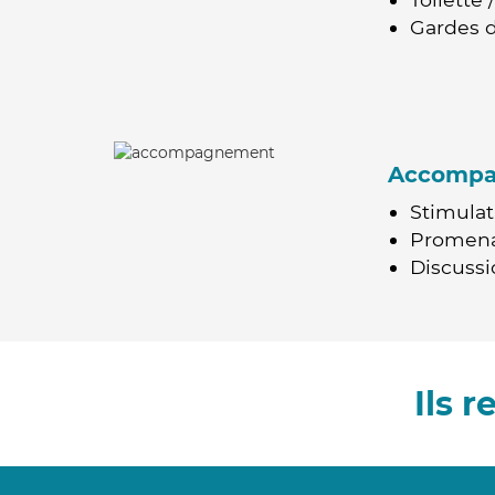
Gardes d
Accomp
Stimulat
Promen
Discussio
Ils 