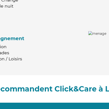
e nuit
agnement
ion
ades
n / Loisirs
recommandent Click&Care à L