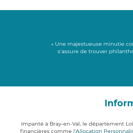
« Une majestueuse minutie com
s'assure de trouver philanth
Infor
Impanté à Bray-en-Val, le département Lo
financières comme
l'Allocation Personna