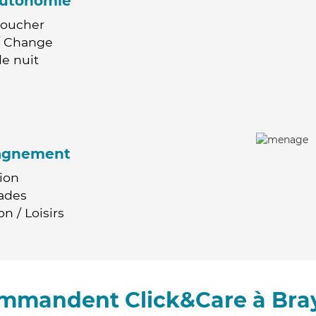
'autonomie
Coucher
 / Change
e nuit
agnement
ion
ades
n / Loisirs
ommandent Click&Care à Bra