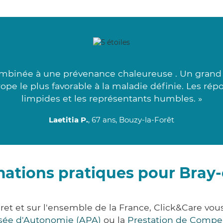
binée à une prévenance chaleureuse . Un grand 
rope le plus favorable à la maladie définie. Les ré
limpides et les représentants humbles. »
Laetitia P.
, 67 ans, Bouzy-la-Forêt
mations pratiques pour Bray-
iret et sur l'ensemble de la France, Click&Care 
lisée d'Autonomie (APA)
ou la
Prestation de Compe