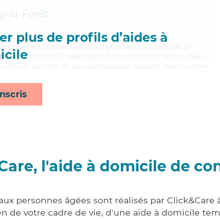
y-la-Forêt
r plus de profils d’aides à
 expérimenté, Bernard a 8 ans d'expérience et possède un
cile
x Familles (ADVF). Maitrisant bien l'arthrite et les troubles
orte ses services de lessive/repassage, rappels, lever/coucher
nscris
Care, l'aide à domicile de co
 aux personnes âgées sont réalisés par Click&Care à
 de votre cadre de vie, d'une aide à domicile tem