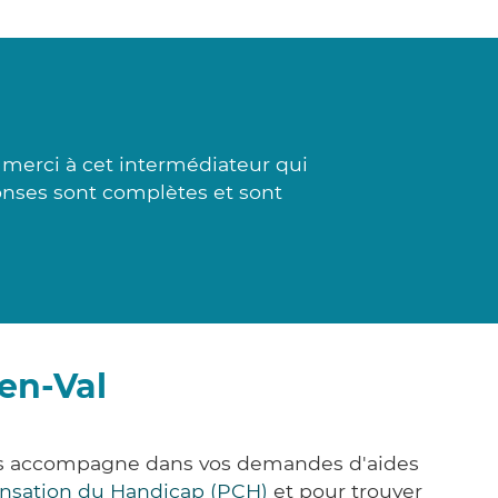
merci à cet intermédiateur qui
ponses sont complètes et sont
en-Val
vous accompagne dans vos demandes d'aides
nsation du Handicap (PCH)
et pour trouver