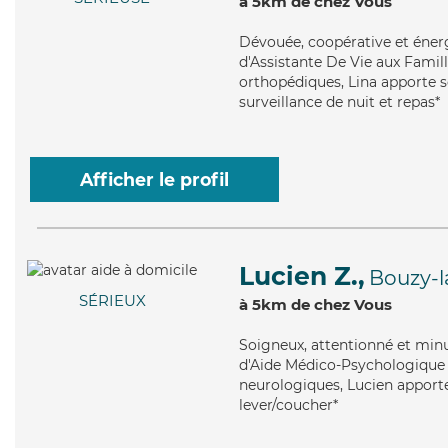
à 5km de chez Vous
Dévouée
, coopérative et éner
d'Assistante De Vie aux Famill
orthopédiques, Lina apporte se
surveillance de nuit et repas*
Afficher le profil
Lucien Z.,
Bouzy-l
SÉRIEUX
à 5km de chez Vous
Soigneux
, attentionné et min
d'Aide Médico-Psychologique (
neurologiques, Lucien apporte 
lever/coucher*