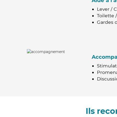
Aide à l
Lever / 
Toilette
Gardes d
Accomp
Stimulat
Promen
Discussio
Ils rec