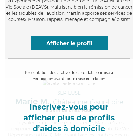
d'expérience et possède un diplôme d'État d'Auxiliaire de
Vie Sociale (DEAVS). Maitrisant bien la rémission de cancer
et les troubles de l'audition, Martin apporte ses services de
courses/livraison, rappels, ménage et compagnie/loisirs*
Afficher le profil
Présentation déclarative du candidat, soumise à
vérification avant toute mise en relation
SÉRIEUSE
Marie M.,
Châteauneuf-sur-Loire
Inscrivez-vous pour
à 5km de chez Vous
afficher plus de profils
Polyvalente
, optimiste et rigoureuse, Marie a 4 ans
d’aides à domicile
d'expérience et possède un diplôme d'Assistante De Vie
Dépendance (ADVD). Maitrisant bien les troubles gastro-