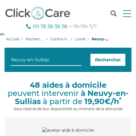
T
o
g
09 78 38 38 38
— 9h-19h 7j/7
g
l
Accueil
Recherche aide à domicile
Centre-Val de Loire
Loiret
Neuvy-en-Sullias
e
n
a
Rechercher
v
i
g
a
48 aides à domicile
t
peuvent intervenir
à Neuvy-en-
i
o
*
Sullias
à partir de
19,90€/h
n
Sous réserve de leur disponibilité au moment de la demande