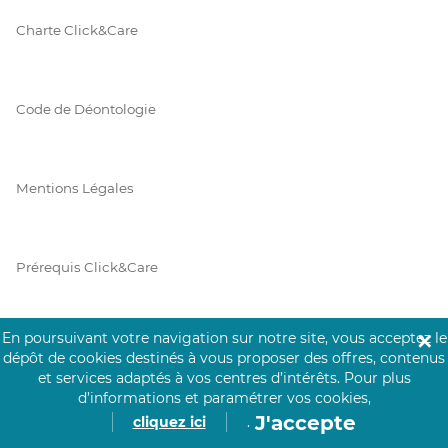
Charte Click&Care
Code de Déontologie
Mentions Légales
Prérequis Click&Care
En poursuivant votre navigation sur notre site, vous acceptez le
✕
Protection des Données
dépôt de cookies destinés à vous proposer des offres, contenus
et services adaptés à vos centres d’intérêts.
Pour plus
d’informations et paramétrer vos cookies,
J'accepte
cliquez ici
.
Vie Privée