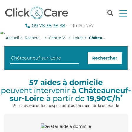
T
o
g
09 78 38 38 38
— 9h-19h 7j/7
g
l
Accueil
Recherche aide à domicile
Centre-Val de Loire
Loiret
Châteauneuf-sur-Loire
e
n
a
Rechercher
v
i
g
a
57 aides à domicile
t
peuvent intervenir
à Châteauneuf-
i
o
*
sur-Loire
à partir de
19,90€/h
n
Sous réserve de leur disponibilité au moment de la demande