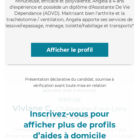
Minutieuse
, efficace et polyvalente, Angela a 4 ans
d'expérience et possède un diplôme d'Assistante De Vie
Dépendance (ADVD). Maitrisant bien l'arthrite et la
trachéotomie / ventilation, Angela apporte ses services de
lessive/repassage, ménage, toilette/habillage et transports*
Afficher le profil
Présentation déclarative du candidat, soumise à
vérification avant toute mise en relation
SÉRIEUSE
Viviane C.,
Châteauneuf-sur-Loire
Inscrivez-vous pour
à 5km de chez Vous
afficher plus de profils
Chaleureuse
, infatiguable et efficace, Viviane a 7 ans
d’aides à domicile
d'expérience et possède un diplôme d'Assistante De Vie aux