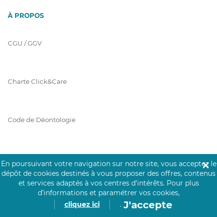
À PROPOS
CGU / GGV
Charte Click&Care
Code de Déontologie
Mentions Légales
En poursuivant votre navigation sur notre site, vous acceptez le
✕
dépôt de cookies destinés à vous proposer des offres, contenus
et services adaptés à vos centres d’intérêts.
Pour plus
d’informations et paramétrer vos cookies,
Prérequis Click&Care
J'accepte
cliquez ici
.