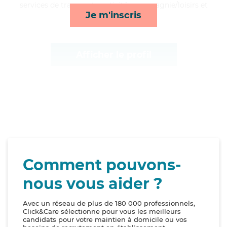
services de transports, activités, compagnie/loisirs et
Je m'inscris
toilette/habillage*
Afficher le profil
Comment pouvons-
nous vous aider ?
Avec un réseau de plus de 180 000 professionnels,
Click&Care sélectionne pour vous les meilleurs
candidats pour votre maintien à domicile ou vos