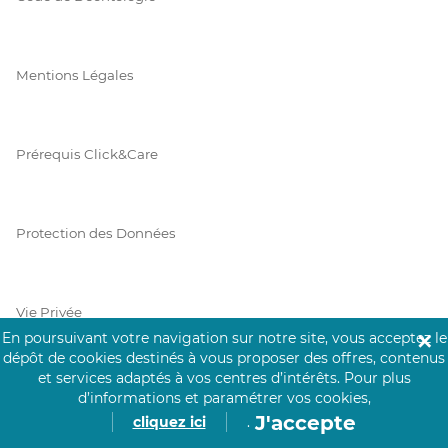
Mentions Légales
Prérequis Click&Care
Protection des Données
Vie Privée
En poursuivant votre navigation sur notre site, vous acceptez le
✕
dépôt de cookies destinés à vous proposer des offres, contenus
et services adaptés à vos centres d’intérêts.
Pour plus
d’informations et paramétrer vos cookies,
PAIEMENT SÉCURISÉ
J'accepte
cliquez ici
.
La collecte de vos informations de carte bancaire est cryptée