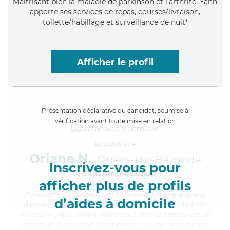
Maitrisant bien la maladie de parkinson et l'arthrite, Yann
apporte ses services de repas, courses/livraison,
toilette/habillage et surveillance de nuit*
Afficher le profil
Présentation déclarative du candidat, soumise à
vérification avant toute mise en relation
ALTRUISTE
Oriane N.,
Quiers-sur-Bézonde
Inscrivez-vous pour
à 5km de chez Vous
afficher plus de profils
Ponctuelle
, rigoureuse et humaine, Oriane a 18 ans
d’aides à domicile
d'expérience et possède un diplôme d'Aide Médico-
Psychologique (AMP). Maitrisant bien la rémission de
cancer et la maladie d'alzheimer, Oriane apporte ses