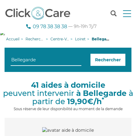
T
o
g
09 78 38 38 38
— 9h-19h 7j/7
g
l
Accueil
Recherche aide à domicile
Centre-Val de Loire
Loiret
Bellegarde
e
n
a
Rechercher
v
i
g
a
41 aides à domicile
t
peuvent intervenir
à Bellegarde
à
i
o
*
partir de
19,90€/h
n
Sous réserve de leur disponibilité au moment de la demande