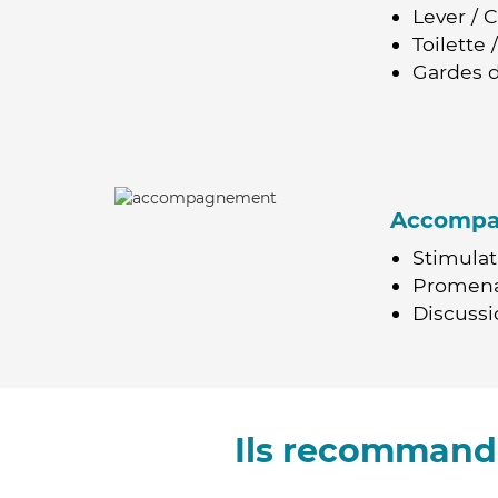
Lever / 
Toilette
Gardes d
Accomp
Stimulat
Promen
Discussio
Ils recommande