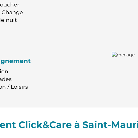
Coucher
 / Change
e nuit
agnement
ion
ades
n / Loisirs
nt Click&Care à Saint-Maur