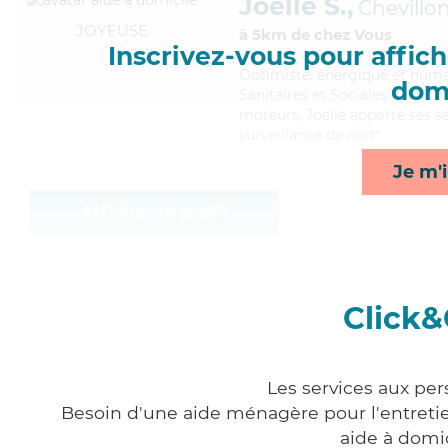
Joelle S.,
Chevillon
JOYEUSE
à 5km de chez Vous
Inscrivez-vous pour affiche
Optimiste
, énergique et huma
domi
Sanitaires et Sociales (CSS). 
moteurs, Joelle apporte ses se
surveillance de nuit*
Je m'i
Afficher le profil
Click&
Les services aux per
Besoin d'une aide ménagère pour l'entretien
aide à domi