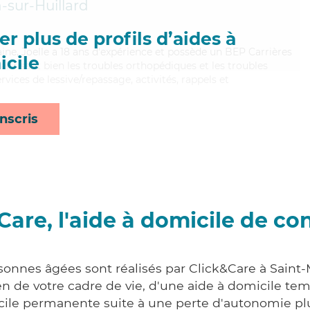
-sur-Huillard
r plus de profils d’aides à
ine, Joelle a 18 ans d'expérience et possède un BEP Carrières
cile
Maitrisant bien les troubles orthopédiques et les troubles
rvices de lessive/repassage, activités, rappels et
nscris
Care, l'aide à domicile de co
sonnes âgées sont réalisés par Click&Care à Saint
 de votre cadre de vie, d'une aide à domicile tem
cile permanente suite à une perte d'autonomie pl