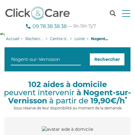
T
o
g
09 78 38 38 38
— 9h-19h 7j/7
g
l
Accueil
Recherche aide à domicile
Centre-Val de Loire
Loiret
Nogent-sur-Vernisson
e
n
a
Rechercher
v
i
g
a
102 aides à domicile
t
peuvent intervenir
à Nogent-sur-
i
o
*
Vernisson
à partir de
19,90€/h
n
Sous réserve de leur disponibilité au moment de la demande