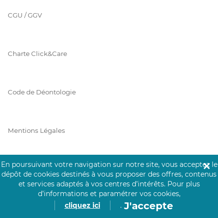
CGU / GGV
Charte Click&Care
Code de Déontologie
Mentions Légales
En poursuivant votre navigation sur notre site, vous acceptez le
✕
Prérequis Click&Care
dépôt de cookies destinés à vous proposer des offres, contenus
et services adaptés à vos centres d’intérêts.
Pour plus
d’informations et paramétrer vos cookies,
J'accepte
cliquez ici
.
Protection des Données