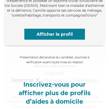
d'expérience et possède un diplôme d'État d'Auxiliaire de
Vie Sociale (DEAVS). Maitrisant bien la maladie d'alzheimer
et la démence, Camille apporte ses services de ménage,
toilette/habillage, transports et compagnie/loisirs*
Afficher le profil
Présentation déclarative du candidat, soumise à
vérification avant toute mise en relation
ALTRUISTE
Jeanne X.,
Nogent-sur-Vernisson
Inscrivez-vous pour
à 5km de chez Vous
afficher plus de profils
Coopérative
, énergique et dévouée, Jeanne a 20 ans
d’aides à domicile
d'expérience et possède un diplôme d'État d'Auxiliaire de
Vie Sociale (DEAVS). Maitrisant bien la maladie de