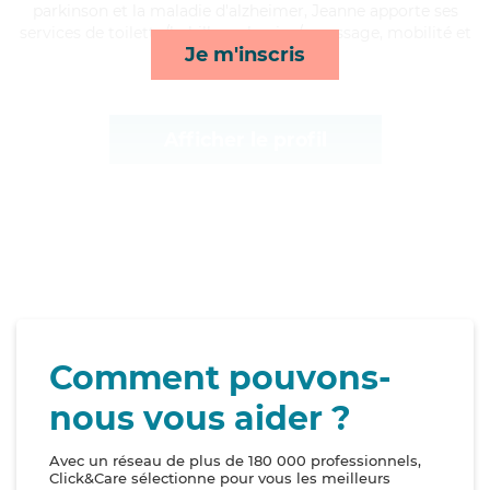
parkinson et la maladie d'alzheimer, Jeanne apporte ses
services de toilette/habillage, lessive/repassage, mobilité et
Je m'inscris
lever/coucher*
Afficher le profil
Comment pouvons-
nous vous aider ?
Avec un réseau de plus de 180 000 professionnels,
Click&Care sélectionne pour vous les meilleurs