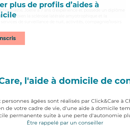
r plus de profils d’aides à
enthousiaste, Joelle a 7 ans d'expérience et possède un diplôme
cile
aitrisant bien la sclérose latérale amyotrophique et la
 services de surveillance de nuit, activités, compagnie/loisirs
nscris
Care, l'aide à domicile de co
x personnes âgées sont réalisés par Click&Care à Ch
 de votre cadre de vie, d'une aide à domicile tem
cile permanente suite à une perte d'autonomie pl
Être rappelé par un conseiller