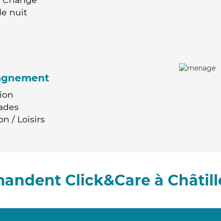
e nuit
agnement
ion
ades
n / Loisirs
mandent Click&Care à Châtill