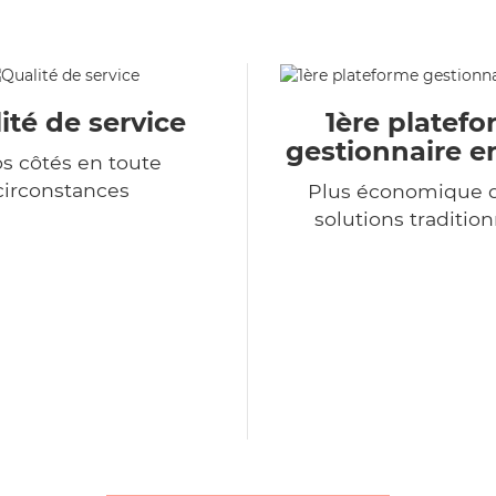
ité de service
1ère platef
gestionnaire e
os côtés en toute
circonstances
Plus économique q
solutions tradition