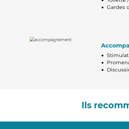
Gardes d
Accomp
Stimulat
Promen
Discussio
Ils recom