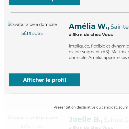
Amélia W.,
Saint
SÉRIEUSE
à 5km de chez Vous
Impliquée
, flexible et dynam
d'aide-soignant (AS). Maitrisa
domicile, Amélia apporte ses s
Afficher le profil
Présentation déclarative du candidat, soumis
Joelle B.,
Sainte-G
SPORTIVE
à 5km de chez Vous