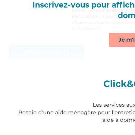
Inscrivez-vous pour affiche
Chaleureuse
, polyvalente et 
domi
d'Etat d'aide-soignant (AS). M
dépression, Joelle apporte ses
et transports*
Je m'i
Afficher le profil
Click&
Les services au
Besoin d'une aide ménagère pour l'entretien
aide à domi