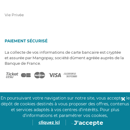
Vie Privée
PAIEMENT SÉCURISÉ
La collecte de vos informations de carte bancaire est cryptée
et assurée par Mangopay, société dûment agréée auprès de la
Banque de France.
En poursuivant votre navigation sur notre site, vous acceptez le
✕
dépôt de cookies destinés à vous proposer des offres, contenus
NOS PARTENAIRES
et services adaptés à vos centres d’intérêts.
Pour plus
Click&Care est soutenu par les Groupes
d’informations et paramétrer vos cookies,
Caisse des Dépôts et MAIF.
J'accepte
cliquez ici
.