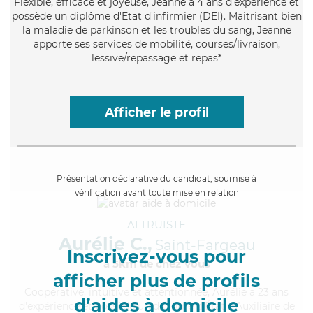
Flexible
, efficace et joyeuse, Jeanne a 4 ans d'expérience et
possède un diplôme d'Etat d'infirmier (DEI). Maitrisant bien
la maladie de parkinson et les troubles du sang, Jeanne
apporte ses services de mobilité, courses/livraison,
lessive/repassage et repas*
Afficher le profil
Présentation déclarative du candidat, soumise à
vérification avant toute mise en relation
ALTRUISTE
Aurélie C.,
Saint-Fargeau
Inscrivez-vous pour
à 5km de chez Vous
afficher plus de profils
Coopérative
, intuitive et attentionnée, Aurélie a 23 ans
d’aides à domicile
d'expérience et possède un diplôme d'État d'Auxiliaire de