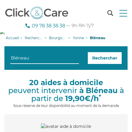
T
o
g
09 78 38 38 38
— 9h-19h 7j/7
g
l
Accueil
Recherche aide à domicile
Bourgogne-Franche-Comté
Yonne
Bléneau
e
n
a
Rechercher
v
i
g
a
20 aides à domicile
t
peuvent intervenir
à Bléneau
à
i
o
*
partir de
19,90€/h
n
Sous réserve de leur disponibilité au moment de la demande