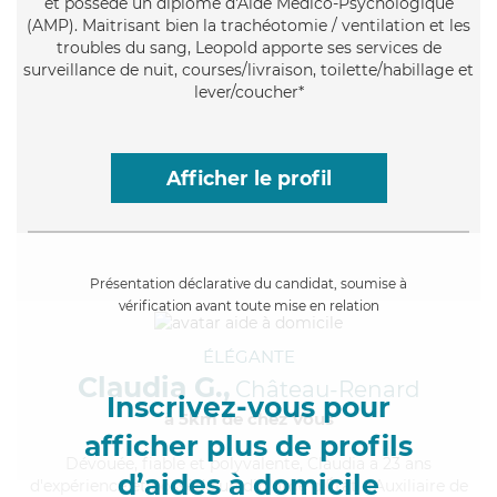
et possède un diplôme d'Aide Médico-Psychologique
(AMP). Maitrisant bien la trachéotomie / ventilation et les
troubles du sang, Leopold apporte ses services de
surveillance de nuit, courses/livraison, toilette/habillage et
lever/coucher*
Afficher le profil
Présentation déclarative du candidat, soumise à
vérification avant toute mise en relation
ÉLÉGANTE
Claudia G.,
Château-Renard
Inscrivez-vous pour
à 5km de chez Vous
afficher plus de profils
Dévouée
, fiable et polyvalente, Claudia a 23 ans
d’aides à domicile
d'expérience et possède un diplôme d'État d'Auxiliaire de