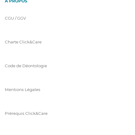
À PROPOS
CGU / GGV
Charte Click&Care
Code de Déontologie
Mentions Légales
Prérequis Click&Care