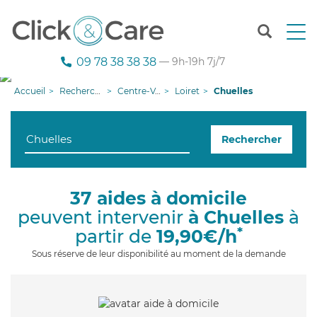
T
o
g
09 78 38 38 38
— 9h-19h 7j/7
g
l
Accueil
Recherche aide à domicile
Centre-Val de Loire
Loiret
Chuelles
e
n
a
Rechercher
v
i
g
a
37 aides à domicile
t
peuvent intervenir
à Chuelles
à
i
o
*
partir de
19,90€/h
n
Sous réserve de leur disponibilité au moment de la demande