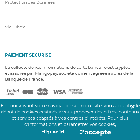
Protection des Données
Vie Privée
PAIEMENT SÉCURISÉ
La collecte de vos informations de carte bancaire est cryptée
et assurée par Mangopay, société dûment agréée auprès de la
Banque de France.
En poursuivant votre navigation sur notre site, vous acceptez le
✕
dépôt de cookies destinés à vous proposer des offres, contenus
et services adaptés à vos centres d’intérêts.
Pour plus
d’informations et paramétrer vos cookies,
NOS PARTENAIRES
J'accepte
cliquez ici
.
Click&Care est soutenu par les Groupes
Caisse des Dépôts et MAIF.