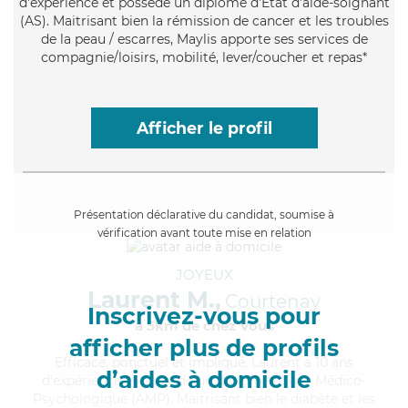
d'expérience et possède un diplôme d'Etat d'aide-soignant
(AS). Maitrisant bien la rémission de cancer et les troubles
de la peau / escarres, Maylis apporte ses services de
compagnie/loisirs, mobilité, lever/coucher et repas*
Afficher le profil
Présentation déclarative du candidat, soumise à
vérification avant toute mise en relation
JOYEUX
Laurent M.,
Courtenay
Inscrivez-vous pour
à 5km de chez Vous
afficher plus de profils
Efficace
, ponctuel et impliqué, Laurent a 10 ans
d’aides à domicile
d'expérience et possède un diplôme d'Aide Médico-
Psychologique (AMP). Maitrisant bien le diabète et les