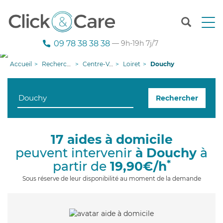
T
o
g
09 78 38 38 38
— 9h-19h 7j/7
g
l
Accueil
Recherche aide à domicile
Centre-Val de Loire
Loiret
Douchy
e
n
a
Rechercher
v
i
g
a
17 aides à domicile
t
peuvent intervenir
à Douchy
à
i
o
*
partir de
19,90€/h
n
Sous réserve de leur disponibilité au moment de la demande