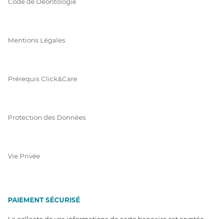
Code de Déontologie
Mentions Légales
Prérequis Click&Care
Protection des Données
Vie Privée
PAIEMENT SÉCURISÉ
La collecte de vos informations de carte bancaire est cryptée