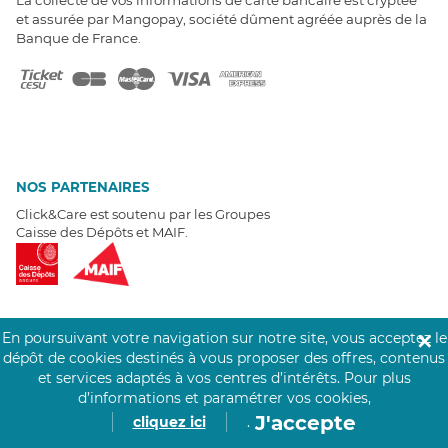
et assurée par Mangopay, société dûment agréée auprès de la
Banque de France.
NOS PARTENAIRES
Click&Care est soutenu par les Groupes
Caisse des Dépôts et MAIF.
En poursuivant votre navigation sur notre site, vous acceptez le
✕
EXPERTS À VOTRE ÉCOUTE
dépôt de cookies destinés à vous proposer des offres, contenus
et services adaptés à vos centres d’intérêts.
Pour plus
Un besoin de recrutement ? Click&Care vous accompagne par
d’informations et paramétrer vos cookies,
téléphone 7/7
.
Être rappelé aujourd'hui
J'accepte
cliquez ici
.