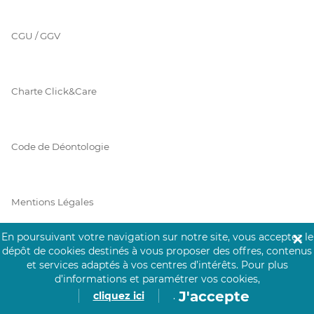
CGU / GGV
Charte Click&Care
Code de Déontologie
Mentions Légales
En poursuivant votre navigation sur notre site, vous acceptez le
✕
dépôt de cookies destinés à vous proposer des offres, contenus
Prérequis Click&Care
et services adaptés à vos centres d’intérêts.
Pour plus
d’informations et paramétrer vos cookies,
J'accepte
cliquez ici
.
Protection des Données