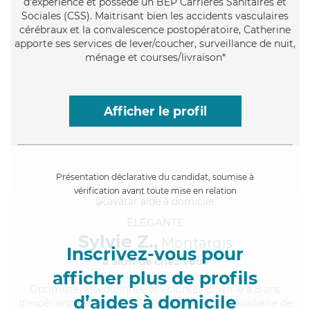
d'expérience et possède un BEP Carrières Sanitaires et
Sociales (CSS). Maitrisant bien les accidents vasculaires
cérébraux et la convalescence postopératoire, Catherine
apporte ses services de lever/coucher, surveillance de nuit,
ménage et courses/livraison*
Afficher le profil
Présentation déclarative du candidat, soumise à
vérification avant toute mise en relation
ÉLÉGANTE
Sylvie Z.,
Montargis
Inscrivez-vous pour
à 5km de chez Vous
afficher plus de profils
Optimiste
, attentionnée et volontaire, Sylvie a 8 ans
d’aides à domicile
d'expérience et possède un diplôme d'État d'Auxiliaire de