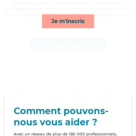
Vie Sociale (DEAVS). Maitrisant bien la convalescence
postopératoire et les troubles moteurs, Sylvie apporte ses
services de lessive/repassage, repas, surveillance de nuit et
Je m'inscris
compagnie/loisirs*
Afficher le profil
Comment pouvons-
nous vous aider ?
Avec un réseau de plus de 180 000 professionnels,