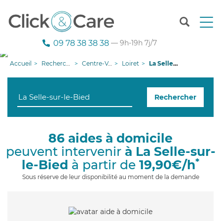
T
o
g
09 78 38 38 38
— 9h-19h 7j/7
g
l
Accueil
Recherche aide à domicile
Centre-Val de Loire
Loiret
La Selle-sur-le-Bied
e
n
a
Rechercher
v
i
g
a
86 aides à domicile
t
peuvent intervenir
à La Selle-sur-
i
o
*
le-Bied
à partir de
19,90€/h
n
Sous réserve de leur disponibilité au moment de la demande