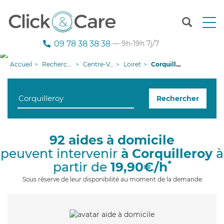
T
o
g
09 78 38 38 38
— 9h-19h 7j/7
g
l
Accueil
Recherche aide à domicile
Centre-Val de Loire
Loiret
Corquilleroy
e
n
a
Rechercher
v
i
g
a
92 aides à domicile
t
peuvent intervenir
à Corquilleroy
à
i
o
*
partir de
19,90€/h
n
Sous réserve de leur disponibilité au moment de la demande