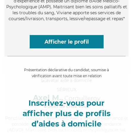
d'expérience et possède un diplôme d'Aide Médico-
Psychologique (AMP). Maitrisant bien les soins palliatifs et
les troubles du sang, Viviane apporte ses services de
courses/livraison, transports, lessive/repassage et repas*
Afficher le profil
Présentation déclarative du candidat, soumise à
vérification avant toute mise en relation
SÉRIEUX
Axel M.,
Corquilleroy
Inscrivez-vous pour
à 5km de chez Vous
afficher plus de profils
Ponctuel
, fiable et bienveillant, Axel a 10 ans d'expérience et
d’aides à domicile
possède un diplôme d'Assistante De Vie Dépendance
(ADVD). Maitrisant bien les troubles orthopédiques et les