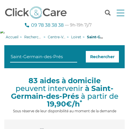
T
o
g
09 78 38 38 38
— 9h-19h 7j/7
g
l
Accueil
Recherche aide à domicile
Centre-Val de Loire
Loiret
Saint-Germain-des-Prés
e
n
a
Rechercher
v
i
g
a
83 aides à domicile
t
peuvent intervenir
à Saint-
i
o
Germain-des-Prés
à partir de
n
*
19,90€/h
Sous réserve de leur disponibilité au moment de la demande