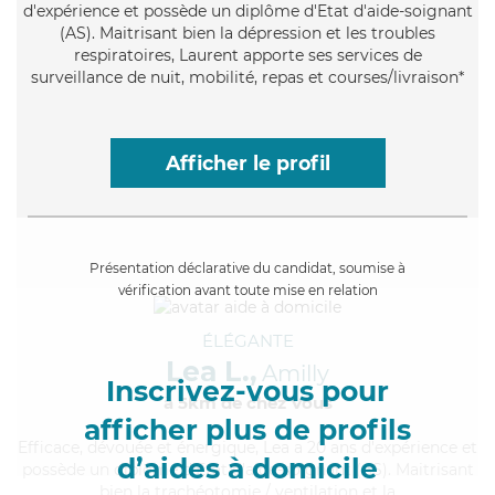
d'expérience et possède un diplôme d'Etat d'aide-soignant
(AS). Maitrisant bien la dépression et les troubles
respiratoires, Laurent apporte ses services de
surveillance de nuit, mobilité, repas et courses/livraison*
Afficher le profil
Présentation déclarative du candidat, soumise à
vérification avant toute mise en relation
ÉLÉGANTE
Lea L.,
Amilly
Inscrivez-vous pour
à 5km de chez Vous
afficher plus de profils
Efficace
, dévouée et énergique, Lea a 20 ans d'expérience et
d’aides à domicile
possède un diplôme d'Etat d'aide-soignant (AS). Maitrisant
bien la trachéotomie / ventilation et la