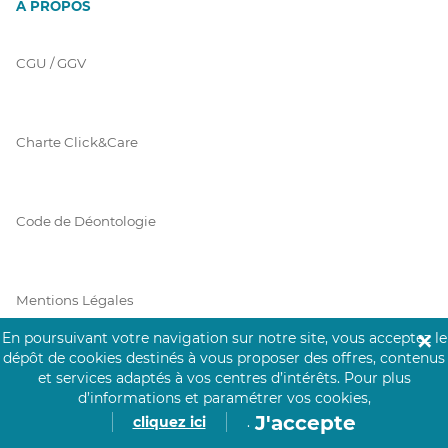
À PROPOS
CGU / GGV
Charte Click&Care
Code de Déontologie
Mentions Légales
En poursuivant votre navigation sur notre site, vous acceptez le
✕
dépôt de cookies destinés à vous proposer des offres, contenus
et services adaptés à vos centres d’intérêts.
Pour plus
Prérequis Click&Care
d’informations et paramétrer vos cookies,
J'accepte
cliquez ici
.