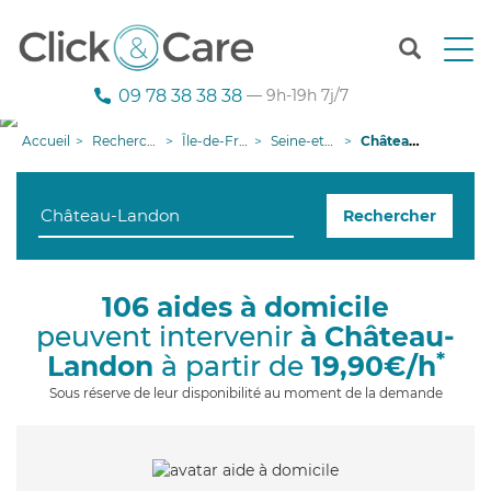
T
o
g
09 78 38 38 38
— 9h-19h 7j/7
g
l
Accueil
Recherche aide à domicile
Île-de-France
Seine-et-Marne
Château-Landon
e
n
a
Rechercher
v
i
g
a
106 aides à domicile
t
peuvent intervenir
à Château-
i
o
*
Landon
à partir de
19,90€/h
n
Sous réserve de leur disponibilité au moment de la demande