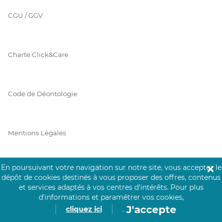
CGU / GGV
Charte Click&Care
Code de Déontologie
Mentions Légales
En poursuivant votre navigation sur notre site, vous acceptez le
✕
Prérequis Click&Care
dépôt de cookies destinés à vous proposer des offres, contenus
et services adaptés à vos centres d’intérêts.
Pour plus
d’informations et paramétrer vos cookies,
J'accepte
cliquez ici
.
Protection des Données