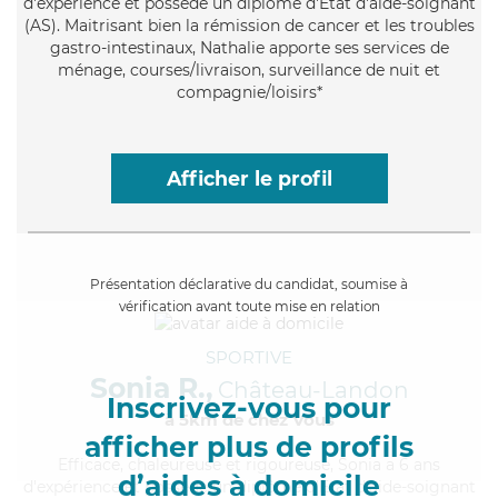
d'expérience et possède un diplôme d'Etat d'aide-soignant
(AS). Maitrisant bien la rémission de cancer et les troubles
gastro-intestinaux, Nathalie apporte ses services de
ménage, courses/livraison, surveillance de nuit et
compagnie/loisirs*
Afficher le profil
Présentation déclarative du candidat, soumise à
vérification avant toute mise en relation
SPORTIVE
Sonia R.,
Château-Landon
Inscrivez-vous pour
à 5km de chez Vous
afficher plus de profils
Efficace
, chaleureuse et rigoureuse, Sonia a 6 ans
d’aides à domicile
d'expérience et possède un diplôme d'Etat d'aide-soignant