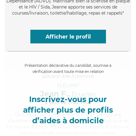
Dépendance (ADVD). Maitrisant bien la sclérose en plaque
et le HIV / Sida, Jeanne apporte ses services de
courses/livraison, toilette/habillage, repas et rappels*
Afficher le profil
Présentation déclarative du candidat, soumise à
vérification avant toute mise en relation
ÉLÉGANT
Jean F.,
Écuelles
Inscrivez-vous pour
à 5km de chez Vous
afficher plus de profils
Communicatif
, volontaire et efficace, Jean a 8 ans
d’aides à domicile
d'expérience et possède un diplôme d'État d'Auxiliaire de
Vie Sociale (DEAVS). Maitrisant bien le diabète et l'arthrite,
Jean apporte ses services de activités, rappels,