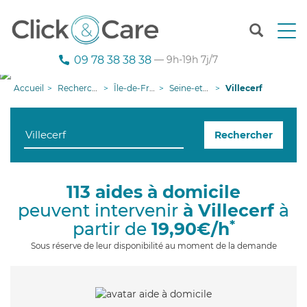
T
o
g
09 78 38 38 38
— 9h-19h 7j/7
g
l
Accueil
Recherche aide à domicile
Île-de-France
Seine-et-Marne
Villecerf
e
n
a
Rechercher
v
i
g
a
113 aides à domicile
t
peuvent intervenir
à Villecerf
à
i
o
*
partir de
19,90€/h
n
Sous réserve de leur disponibilité au moment de la demande