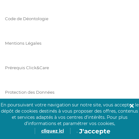
Code de Déontologie
Mentions Légales
Prérequis Click&Care
Protection des Données
En poursuivant votre navigation sur notre site, vous acceptez le
✕
dépôt de cookies destinés à vous proposer des offres, contenus
Vie Privée
et services adaptés à vos centres d’intérêts.
Pour plus
d’informations et paramétrer vos cookies,
J'accepte
cliquez ici
.