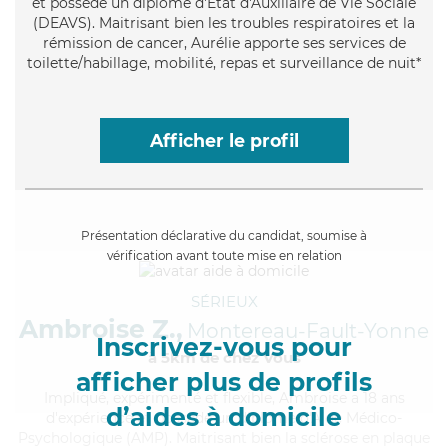
et possède un diplôme d'État d'Auxiliaire de Vie Sociale
(DEAVS). Maitrisant bien les troubles respiratoires et la
rémission de cancer, Aurélie apporte ses services de
toilette/habillage, mobilité, repas et surveillance de nuit*
Afficher le profil
Présentation déclarative du candidat, soumise à
vérification avant toute mise en relation
SÉRIEUX
Ambroise Z.,
Montereau-Fault-Yonne
Inscrivez-vous pour
à 5km de chez Vous
afficher plus de profils
Impliqué
, expérimenté et flexible, Ambroise a 18 ans
d’aides à domicile
d'expérience et possède un diplôme d'Aide Médico-
Psychologique (AMP). Maitrisant bien la sclérose en plaque