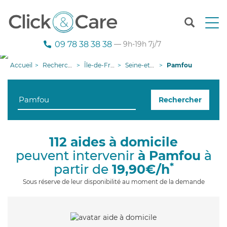
T
o
g
09 78 38 38 38
— 9h-19h 7j/7
g
l
Accueil
Recherche aide à domicile
Île-de-France
Seine-et-Marne
Pamfou
e
n
a
Rechercher
v
i
g
a
112 aides à domicile
t
peuvent intervenir
à Pamfou
à
i
o
*
partir de
19,90€/h
n
Sous réserve de leur disponibilité au moment de la demande