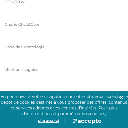
CGU / GGV
Charte Click&Care
Code de Déontologie
Mentions Légales
Prérequis Click&Care
En poursuivant votre navigation sur notre site, vous acceptez le
✕
dépôt de cookies destinés à vous proposer des offres, contenus
et services adaptés à vos centres d’intérêts.
Pour plus
d’informations et paramétrer vos cookies,
Protection des Données
J'accepte
cliquez ici
.