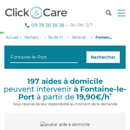
T
o
g
09 78 38 38 38
— 9h-19h 7j/7
g
l
Accueil
Recherche aide à domicile
Île-de-France
Seine-et-Marne
Fontaine-le-Port
e
n
a
Rechercher
v
i
g
a
197 aides à domicile
t
peuvent intervenir
à Fontaine-le-
i
o
*
Port
à partir de
19,90€/h
n
Sous réserve de leur disponibilité au moment de la demande