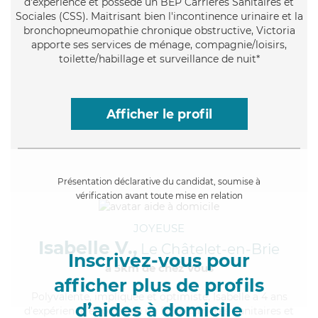
d'expérience et possède un BEP Carrières Sanitaires et
Sociales (CSS). Maitrisant bien l'incontinence urinaire et la
bronchopneumopathie chronique obstructive, Victoria
apporte ses services de ménage, compagnie/loisirs,
toilette/habillage et surveillance de nuit*
Afficher le profil
Présentation déclarative du candidat, soumise à
vérification avant toute mise en relation
JOYEUSE
Isabelle V.,
Le Châtelet-en-Brie
Inscrivez-vous pour
à 5km de chez Vous
afficher plus de profils
Polyvalente
, impliquée et optimiste, Isabelle a 4 ans
d’aides à domicile
d'expérience et possède un BEP Carrières Sanitaires et