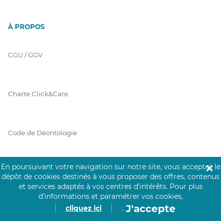
À PROPOS
CGU / GGV
Charte Click&Care
Code de Déontologie
En poursuivant votre navigation sur notre site, vous acceptez le
✕
Mentions Légales
dépôt de cookies destinés à vous proposer des offres, contenus
et services adaptés à vos centres d’intérêts.
Pour plus
d’informations et paramétrer vos cookies,
J'accepte
cliquez ici
.
Prérequis Click&Care