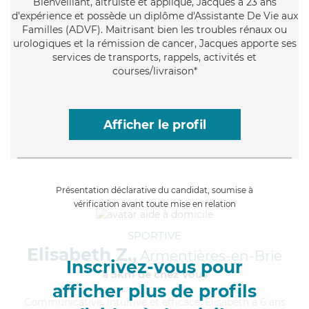
Bienveillant
, altruiste et appliqué, Jacques a 23 ans
d'expérience et possède un diplôme d'Assistante De Vie aux
Familles (ADVF). Maitrisant bien les troubles rénaux ou
urologiques et la rémission de cancer, Jacques apporte ses
services de transports, rappels, activités et
courses/livraison*
Afficher le profil
Présentation déclarative du candidat, soumise à
vérification avant toute mise en relation
SPORTIVE
Elisabeth Z.,
Armentières-en-Brie
Inscrivez-vous pour
à 5km de chez Vous
afficher plus de profils
Communicative
, intuitive et efficace, Elisabeth a 6 ans