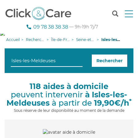
T
o
g
09 78 38 38 38
— 9h-19h 7j/7
g
l
Accueil
Recherche aide à domicile
Île-de-France
Seine-et-Marne
Isles-les-Meldeuses
e
n
a
Rechercher
v
i
g
a
118 aides à domicile
t
peuvent intervenir
à Isles-les-
i
o
*
Meldeuses
à partir de
19,90€/h
n
Sous réserve de leur disponibilité au moment de la demande