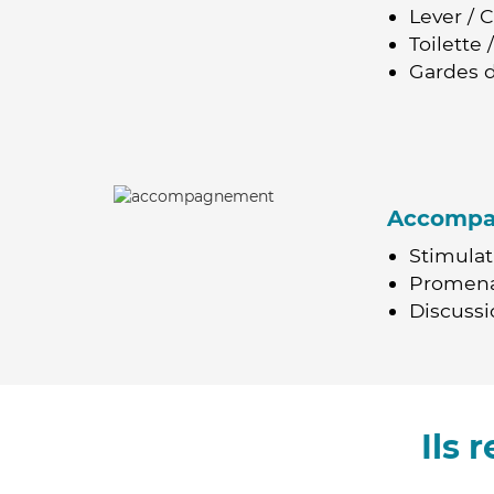
Lever / 
Toilette
Gardes d
Accomp
Stimulat
Promen
Discussio
Ils