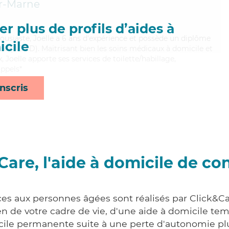
ur-Marne
r plus de profils d’aides à
housiaste, Joelle a 6 ans d'expérience et possède un diplôme
cile
e (ADVD). Maitrisant bien les soins médicaux à domicile et
, Joelle apporte ses services de toilette/habillage,
appels*
nscris
Care, l'aide à domicile de co
ces aux personnes âgées sont réalisés par Click&Car
 de votre cadre de vie, d'une aide à domicile tem
cile permanente suite à une perte d'autonomie pl