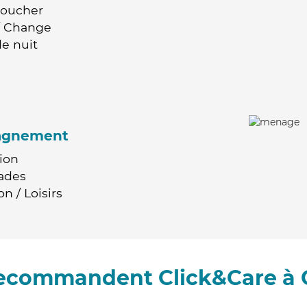
Coucher
 / Change
e nuit
agnement
ion
ades
n / Loisirs
 recommandent Click&Care à C