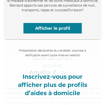
la maladie d'alzheimer et les soins médicaux à domicile,
Bernard apporte ses services de surveillance de nuit,
transports, repas et courses/livraison*
Afficher le profil
Présentation déclarative du candidat, soumise à
vérification avant toute mise en relation
ÉLÉGANTE
Amélia Z.,
Rebais
Inscrivez-vous pour
à 5km de chez Vous
afficher plus de profils
Enthousiaste
, rigoureuse et chaleureuse, Amélia a 18 ans
d’aides à domicile
d'expérience et possède un diplôme d'Assistante De Vie aux
Familles (ADVF). Maitrisant bien la sclérose en plaque et les
soins médicaux à domicile, Amélia apporte ses services de