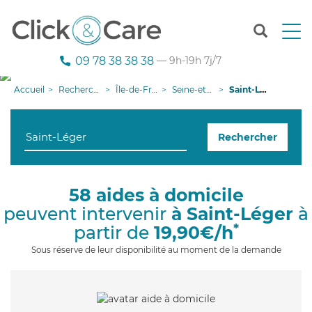
T
o
g
09 78 38 38 38
— 9h-19h 7j/7
g
l
Accueil
Recherche aide à domicile
Île-de-France
Seine-et-Marne
Saint-Léger
e
n
a
Rechercher
v
i
g
a
58 aides à domicile
t
peuvent intervenir
à Saint-Léger
à
i
o
*
partir de
19,90€/h
n
Sous réserve de leur disponibilité au moment de la demande