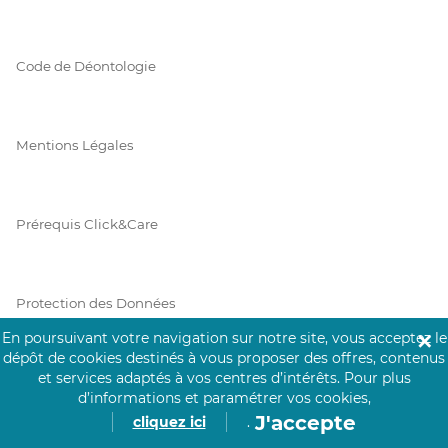
Code de Déontologie
Mentions Légales
Prérequis Click&Care
Protection des Données
En poursuivant votre navigation sur notre site, vous acceptez le
✕
dépôt de cookies destinés à vous proposer des offres, contenus
et services adaptés à vos centres d’intérêts.
Pour plus
Vie Privée
d’informations et paramétrer vos cookies,
J'accepte
cliquez ici
.