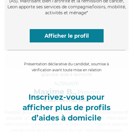
(AS). Maitrisant bien l'arthrite et la rémission de cancer,
Leon apporte ses services de compagnie/loisirs, mobilité,
activités et ménage*
Afficher le profil
Présentation déclarative du candidat, soumise à
vérification avant toute mise en relation
ALTRUISTE
Maxime B.,
Provins
Inscrivez-vous pour
à 5km de chez Vous
afficher plus de profils
Flexible
, polyvalent et fiable, Maxime a 6 ans d'expérience et
d’aides à domicile
possède un diplôme d'Etat d'aide-soignant (AS). Maitrisant
bien la sclérose en plaque et la dépression, Maxime apporte
ses services de surveillance de nuit, lessive/repassage,