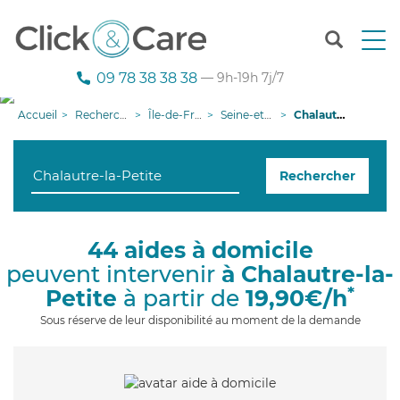
T
o
g
09 78 38 38 38
— 9h-19h 7j/7
g
l
Accueil
Recherche aide à domicile
Île-de-France
Seine-et-Marne
Chalautre-la-Petite
e
n
a
Rechercher
v
i
g
a
44 aides à domicile
t
peuvent intervenir
à Chalautre-la-
i
o
*
Petite
à partir de
19,90€/h
n
Sous réserve de leur disponibilité au moment de la demande