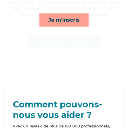
Sociales (CSS). Maitrisant bien les troubles de l'audition et
les soins palliatifs, Corinne apporte ses services de
lever/coucher, activités, lessive/repassage et
Je m'inscris
compagnie/loisirs*
Afficher le profil
Comment pouvons-
nous vous aider ?
Avec un réseau de plus de 180 000 professionnels,