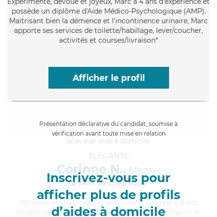
Expérimenté
, dévoué et joyeux, Marc a 4 ans d'expérience et
possède un diplôme d'Aide Médico-Psychologique (AMP).
Maitrisant bien la démence et l'incontinence urinaire, Marc
apporte ses services de toilette/habillage, lever/coucher,
activités et courses/livraison*
Afficher le profil
Présentation déclarative du candidat, soumise à
vérification avant toute mise en relation
ÉLÉGANTE
Corinne N.,
Meaux
Inscrivez-vous pour
à 5km de chez Vous
afficher plus de profils
Altruiste
, attentionnée et ponctuelle, Corinne a 9 ans
d’aides à domicile
d'expérience et possède un BEP Carrières Sanitaires et