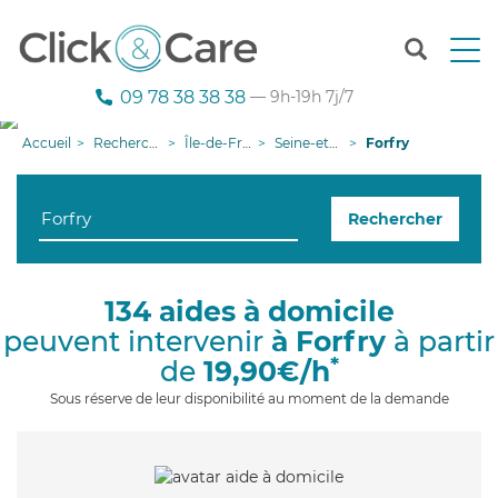
T
o
g
09 78 38 38 38
— 9h-19h 7j/7
g
l
Accueil
Recherche aide à domicile
Île-de-France
Seine-et-Marne
Forfry
e
n
a
Rechercher
v
i
g
a
134 aides à domicile
t
peuvent intervenir
à Forfry
à partir
i
o
*
de
19,90€/h
n
Sous réserve de leur disponibilité au moment de la demande